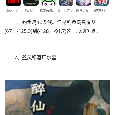
森林之子
恐龙岛
格来云游戏
女巨人游乐场
魔法少女
架空地图
1、钓鱼岛10条线。但是钓鱼岛只有从
(67，-125,3)到(-128，-91,7)这一段刷鱼点。
2、盈灵镇酒厂水里