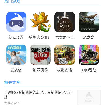
热门游戏
鲸云漫游
植物大战僵尸
蠢蠢角斗士
恐龙岛
云族裔
犯罪现场
模拟农场
JOJO冒险
相关文章
天谕职业专精修炼怎么学习 专精修炼学习方
法
2016-02-14