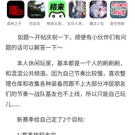
森林之子
恐龙岛
格来云游戏
女巨人游乐场
魔法少女
架空地图
如题～开帖庆祝一下，顺便有小伙伴们有问
题的话可以解答一下～
本人休闲玩家，基本都是一个人的刷刷刷，
和混混公共频道。因为自己节奏比较慢，喜欢整
理仓库和收集各种装备而跟不上大部分冲层朋友
们的节奏～战队基友也不上线，所以只能自己玩
儿……
新赛季给自己定了2个目标: