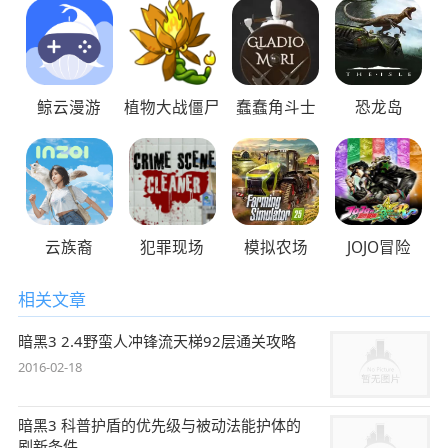
鲸云漫游
植物大战僵尸
蠢蠢角斗士
恐龙岛
云族裔
犯罪现场
模拟农场
JOJO冒险
相关文章
暗黑3 2.4野蛮人冲锋流天梯92层通关攻略
2016-02-18
暗黑3 科普护盾的优先级与被动法能护体的
刷新条件