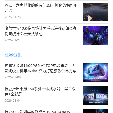
燕云十六声孵化的鹅有什么用 孵化的鹅作用
介绍
2026-01-25
魔兽世界12.0伤害统计面板无法移动怎么办
伤害统计面板无法移动
2026-01-24
业界资讯
技嘉钛金雕1600PG5 AI TOP电源来袭，为
发烧级主机与本地AI算力打造旗舰供电方案
2026-08-08
技嘉推出小雕360系列一体式水冷：黑白双
色+全彩屏
2026-08-04
技嘉X3D系列再添新成员 B850 AORUS