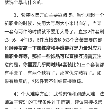
就洗个暴击什么的。
3：套装收集方面主要靠赌博。当你刚起一个
新职业的时候，先用大号刷大小米出血岩，当某
一套有两件的时候就不要用大号了，直接2件套刷
t3~t6，4件t8，6件直接去刷另3个套装需要的部
位
顺便提高一下熟练度和手感
最好是力量对应力
量职业等等，那样一些饰品可以直接互通
需要注
意的是，
你需要几乎同时赌4套装
比如三个套装都
有手套了，有两个缺裤子，那就优先赌裤子。如
果有重复的，够5件套不纠结直接重铸。
4：个人难度方面：武僧聚怪和跑酷太难，法
师罩子套51的玉魂条件过于苛刻，建议直接找帮