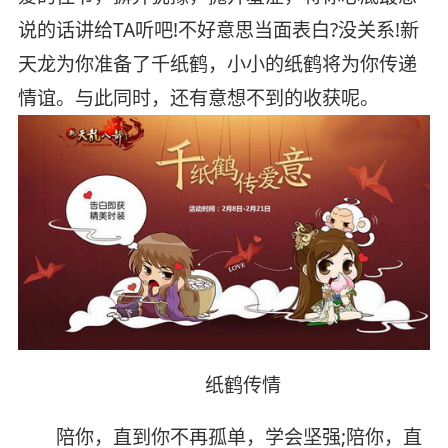
说的话讲给TA听吧!不好意思当面表白?没关系!新
天龙为你准备了千纸鹤，小小的纸鹤将为你传递
情谊。与此同时，还有意想不到的收获呢。
纸鹤传情
陪你，直到你不再孤单，学会坚强;陪你，直