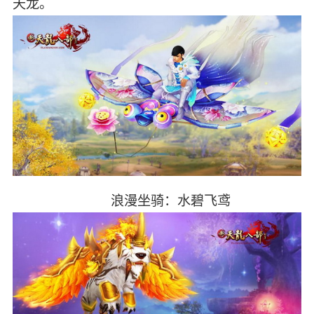
天龙。
浪漫坐骑：水碧飞鸢