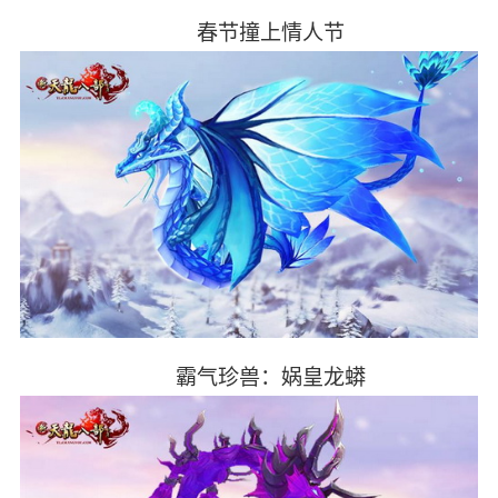
春节撞上情人节
霸气珍兽：娲皇龙蟒