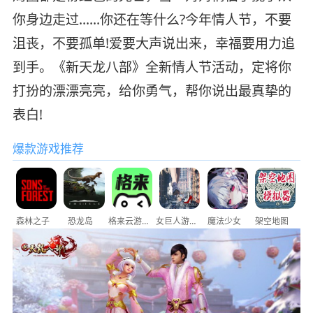
你身边走过……你还在等什么?今年情人节，不要
沮丧，不要孤单!爱要大声说出来，幸福要用力追
到手。《新天龙八部》全新情人节活动，定将你
打扮的漂漂亮亮，给你勇气，帮你说出最真挚的
表白!
爆款游戏推荐
森林之子
恐龙岛
格来云游戏
女巨人游乐场
魔法少女
架空地图