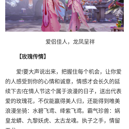
爱侣佳人，龙凤呈祥
【玫瑰传情】
爱!要大声说出来，把握住每个机会，让你爱
的人感受到你的心情和诚意，情感才会长久的延
续下去!在情人节这个属于浪漫的日子，送出代表
爱的玫瑰花，不仅能赢得美人归，还能得到唯美
浪漫坐骑：水碧飞鸢、绛紫飞鸢。霸气珍兽：娲
皇龙蟒、九黎妖虎、太古龙魂。执子之手，情留