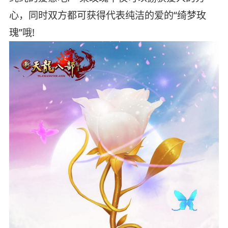
心，同时双方都可获得代表纯洁的爱的“绮梦玫
瑰”哦!