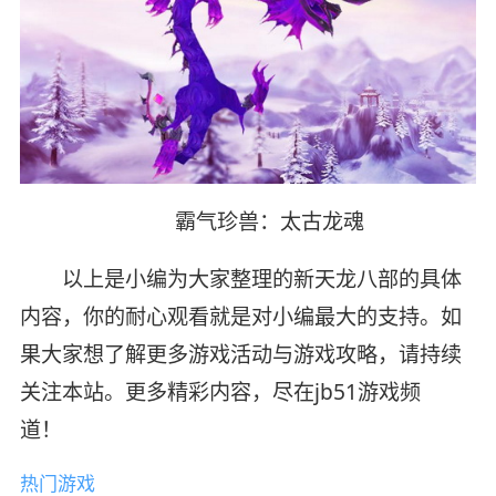
霸气珍兽：太古龙魂
以上是小编为大家整理的新天龙八部的具体
内容，你的耐心观看就是对小编最大的支持。如
果大家想了解更多游戏活动与游戏攻略，请持续
关注本站。更多精彩内容，尽在jb51游戏频
道！
热门游戏