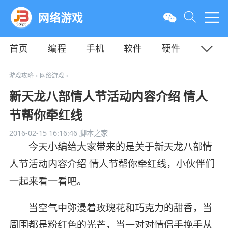
网络游戏
首页
编程
手机
软件
硬件
教程
平面
服务器
游戏攻略
网络游戏
>
>
新天龙八部情人节活动内容介绍 情人
节帮你牵红线
2016-02-15 16:16:46
脚本之家
今天小编给大家带来的是关于新天龙八部情
人节活动内容介绍 情人节帮你牵红线，小伙伴们
一起来看一看吧。
当空气中弥漫着玫瑰花和巧克力的甜香，当
周围都是粉红色的光芒，当一对对情侣手挽手从