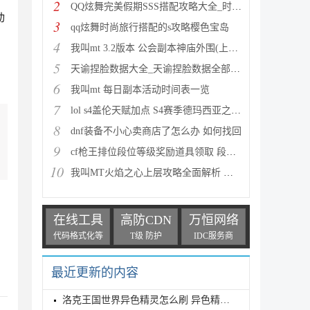
2
QQ炫舞完美假期SSS搭配攻略大全_时尚旅行完美假期1-15
动
3
qq炫舞时尚旅行搭配的s攻略樱色宝岛
4
我叫mt 3.2版本 公会副本神庙外围(上层)攻略心得
5
天谕捏脸数据大全_天谕捏脸数据全部汇总
6
我叫mt 每日副本活动时间表一览
7
lol s4盖伦天赋加点 S4赛季德玛西亚之力符文与出装推
8
dnf装备不小心卖商店了怎么办 如何找回
9
cf枪王排位段位等级奖励道具领取 段位等级奖励大全
10
我叫MT火焰之心上层攻略全面解析 挑战拉格罗斯
在线工具
高防CDN
万恒网络
代码格式化等
T级 防护
IDC服务商
最近更新的内容
洛克王国世界异色精灵怎么刷 异色精灵高效刷取指南