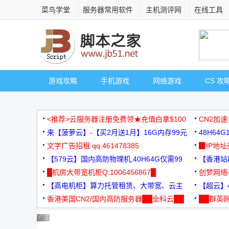
菜鸟学堂
服务器常用软件
主机测评网
在线工具
游戏攻略
手机游戏
网络游戏
CS 攻
<推荐>云服务器注册免费领★充值白拿$100
CN2加速
来【菠萝云】-【买2月送1月】16G内存99元
48H64
文字广告招租 qq:461478385
3000+
▉IP地
【579云】国内高防物理机,40H64G仅需99
【香港站群
元
█机房大带宽机柜Q:1006456867█
创梦网络
【高电机柜】算力托管租赁、大带宽、云主
88元/月
【超云】4
机
香港美国CN2/国内高防服务器██全科云██
██群英网
◆◆◆
广告 商业广告，理性选择
广告 商业广告，理性选择
广告 商业广告，理性选择
广告 商业广告，理性选择
广告 商业广告，理性选择