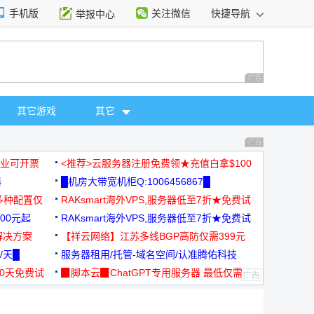
手机版
关注微信
快捷导航
举报中心
性选择
广告 商业广告，理
其它游戏
其它
广告 商业广告，理
，企业可开票
<推荐>云服务器注册免费领★充值白拿$100
器
█机房大带宽机柜Q:1006456867█
多种配置仅
RAKsmart海外VPS,服务器低至7折★免费试
00元起
用★
RAKsmart海外VPS,服务器低至7折★免费试
解决方案
用★
【祥云网络】江苏多线BGP高防仅需399元
/天█
服务器租用/托管-域名空间/认准腾佑科技
30天免费试
▉脚本云▉ChatGPT专用服务器 最低仅需
19元/月