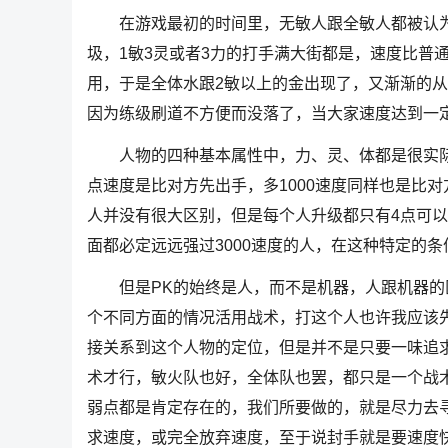
在游戏最初的时间里，无敏人跟全敏人都被认为
圾，1敏3灵或者3力的打手满大街都是，速度比普
用，于是全体水跟2敏以上的金出现了，又渐渐的
因为练级刷道不方便而没落了，当大家速度达到一
人物的四种基本属性中，力、灵、体都是很实际的
点速度是比对方先出手，多1000速度同样也是比对方
人并没有很大区别，但是每个人升级都只有4点可以加
面都必定远远强过3000速度的人，在这种特定的
但是PK的始终是人，而不是机器，人跟机器的
个不同方面的情况活用战术，打这个人也许我应该
接关系到这个人物的定位，但是并不是只要一味追
术才行，敏火队也好，全体队也罢，都只是一个战
弱点都是肯定存在的，我们所要做的，就是尽力去
求速度，或完全放弃速度，至于说封手就是要速度