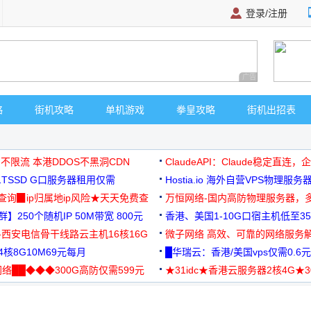
登录/注册
广告 商业广告，理
略
街机攻略
单机游戏
拳皇攻略
街机出招表
 不限流 本港DDOS不黑洞CDN
ClaudeAPI：Claude稳定直连
G1TSSD G口服务器租用仅需
Hostia.io 海外自营VPS物理服务
可免费测试
址查询▉ip归属地ip风险★天天免费查
万恒网络-国内高防物理服务器，
】250个随机IP 50M带宽 800元
99元/月起
香港、美国1-10G口宿主机低至35
-西安电信骨干线路云主机16核16G
微子网络 高效、可靠的网络服务
核8G10M69元每月
█华瑞云：香港/美国vps仅需0.6元
络██◆◆◆300G高防仅需599元
★31idc★香港云服务器2核4G★
用◆