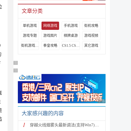
垃
文章分类
单机游戏
网络游戏
手机游戏
街机攻略
游戏专题
游戏图片
棋牌桌游
游戏视频
0
街机游戏出招表
拳皇攻略
CS1.5 CS1.6攻略
其它游戏
的
方
广告 商业广告，理性选择
广告 商业广告，理性选择
直
战
广告 商业广告，理性
是
大家感兴趣的内容
追
1
穿越火线烟雾头最新调法(支持Win7)图文攻略