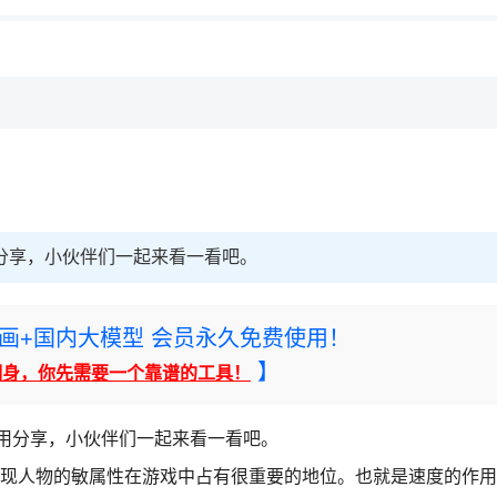
，理性选择
理性选择
分享，小伙伴们一起来看一看吧。
rney绘画+国内大模型 会员永久免费使用！
】
翻身，你先需要一个靠谱的工具！
用分享，小伙伴们一起来看一看吧。
人物的敏属性在游戏中占有很重要的地位。也就是速度的作用