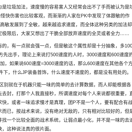
是垃圾加法，速度慢的容易害人又经常会出不了手而被认为是
通怪快伤害也比较客观，而渐渐的人家在PK中发现了体跟敏的作
从高敏发展到了全敏，越来越追求速度，而全体这种另类的加法却
定极限后，大家又想出了干脆全部放弃速度的全灵或者全力……
，有一点就会强一点，但是敏这个属性却是十分抽象，多10
先出手，理论上来说打500速度的人时，3000速度和600速度
，如果说600速度=3000速度的话，那么600速度在其他各个
条件下，什么JP装备首饰，什么速度不速度的，都是没有用处的。
区别就在于机器只能一味的简单的去计算数据，而人却能根据各
先去封，打那个人我直接秒，所谓速度对每个人来说都很重要，
求快，或者一味追求慢才是真理，团P不是一个人，要有配合有
术而已，按战术来说，没有绝对无敌的，只有相对比较好的，但
寻找一个比较全面的战术系统，让弱点最小化，并不是一味的去
快，这种说法真的很片面。