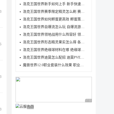
洛克王国世界新手如何上手 新手快速入门教学
3
洛克王国世界赛季限定精灵怎么刷 赛季限定奇遇精灵刷
洛克王国世界如何孵蛋更高效 孵蛋策略分享
洛克王国世界自爆流怎么玩 自爆流游玩心得
洛克王国世界领地战用什么阵容好 领地战速通阵容推荐
洛克王国世界形态精灵果实怎么得 各形态精灵果实获取
6
洛克王国世界绝缘球材料在哪 绝缘球材料收集线路攻略
洛克王国世界迪莫怎么配招 迪莫PVE与PVP配招推荐
魔兽世界12.0职业套装什么效果 职业套装一览
3
广告 商业广告，理性
广告 商业广告，理性选择
3