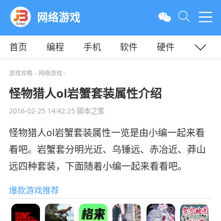
网络游戏
首页
编程
手机
软件
硬件
教程
平面
服务器
游戏攻略
网络游戏
>
>
怪物猎人ol岩蟹套装属性介绍
2016-02-25 14:42:25
脚本之家
怪物猎人ol岩蟹套装属性一览是由小编一起来看
看吧。岩蟹套分明光近、乌锤远、赤冶近、莽山
远四种套装，下面随着小编一起来看看吧。
爆款游戏推荐