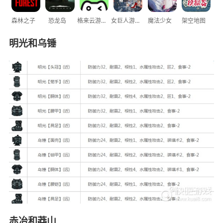
森林之子
恐龙岛
格来云游戏
女巨人游乐场
魔法少女
架空地图
明光和乌锤
赤冶和莽山