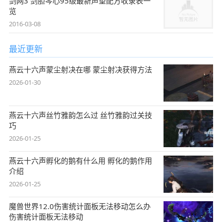
剑网3 剑胆琴心95级最新声望配方收录表一
览
2016-03-08
最近更新
燕云十六声蒙尘射决在哪 蒙尘射决获得方法
2026-01-30
燕云十六声丝竹雅韵怎么过 丝竹雅韵过关技
巧
2026-01-25
燕云十六声孵化的鹅有什么用 孵化的鹅作用
介绍
2026-01-25
魔兽世界12.0伤害统计面板无法移动怎么办
伤害统计面板无法移动