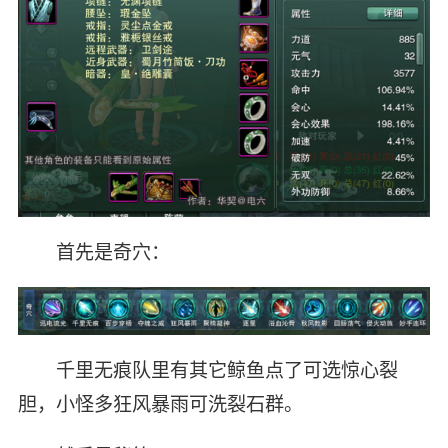
首先是奇穴：
千里无痕队里有其它鲸鱼点了可选惊心裂
胆，小怪多狂风暴雨可洗裂石群。