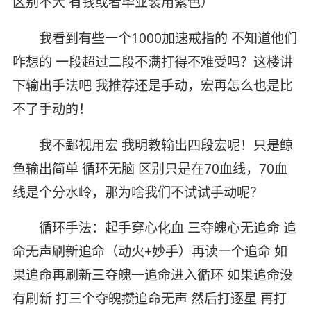
区别不大 有钱或者毕业装用紫色）
我看到有些一个1000加速戒指的 不知道他们
咋想的 一段超过二段不满打得不难受吗？这楼讲
下输出手法吧 我推荐还是手动，宏再怎么也是比
不了手动的！
我不鄙视用宏 我明教输出四段宏呢！只是鲸
鱼输出简单 循环无脑 区别只是在70血线，70血
线是个分水岭，那为啥我们不试试手动呢？
循环手法：起手穿心化血 三夺魄心无追命 追
命无声刷新追命（动火+妙手）再读一个追命 如
果追命再刷新三夺魄一追命进入循环 如果追命没
有刷新 打三个夺魄攒追命无声 然后打逐星 再打