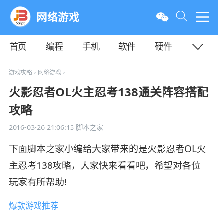
网络游戏
首页
编程
手机
软件
硬件
教程
平面
服务器
游戏攻略
网络游戏
>
>
火影忍者OL火主忍考138通关阵容搭配
攻略
2016-03-26 21:06:13
脚本之家
下面脚本之家小编给大家带来的是
火影忍者OL火
主忍考138攻略
，大家快来看看吧，希望对各位
玩家有所帮助!
爆款游戏推荐