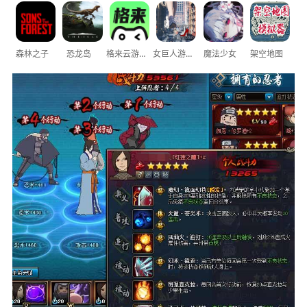
森林之子
恐龙岛
格来云游戏
女巨人游乐场
魔法少女
架空地图