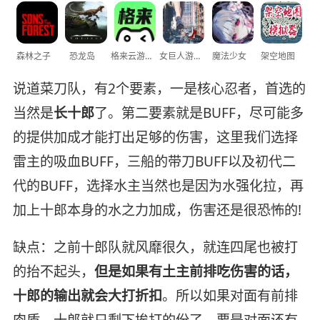
森林之子
恐龙岛
格来云游戏
女巨人游乐场
魔法少女
架空地图
说道菜刀队，有2个要素，一是核心忍者，首选的
当然是
长十郎
了。第二要素就是BUFF，尽可能多
的提供加成才能打出足够的伤害，这里我们选择
雷主的吸血BUFF，三船的带刀BUFF以及初代二
代的BUFF，选择水主当然也是因为水强化拉，再
加上十郎本身的水之力加成，伤害还是很恐怖的!
缺点：之前十郎队就风靡很久，就连四尾也被打
的抬不起头，
但是如果有土主前排吃伤害的话，
十郎的输出就会大打折扣
。所以如果对面有前排
肉盾，十郎就只剩下挨打的份了，要是对面还有