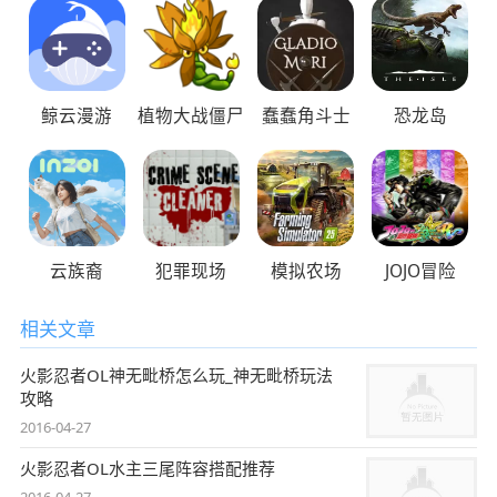
鲸云漫游
植物大战僵尸
蠢蠢角斗士
恐龙岛
云族裔
犯罪现场
模拟农场
JOJO冒险
相关文章
火影忍者OL神无毗桥怎么玩_神无毗桥玩法
攻略
2016-04-27
火影忍者OL水主三尾阵容搭配推荐