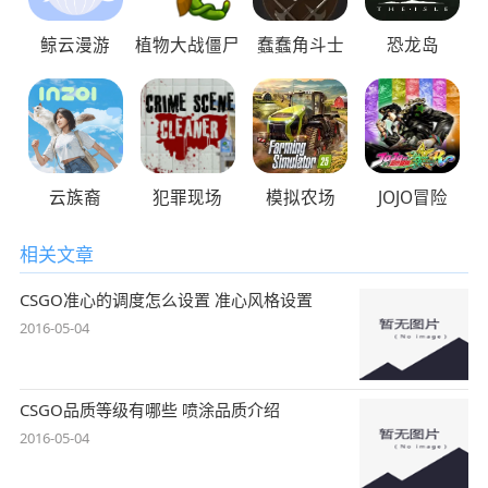
鲸云漫游
植物大战僵尸
蠢蠢角斗士
恐龙岛
云族裔
犯罪现场
模拟农场
JOJO冒险
相关文章
CSGO准心的调度怎么设置 准心风格设置
2016-05-04
CSGO品质等级有哪些 喷涂品质介绍
2016-05-04