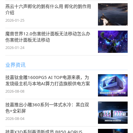
燕云十六声孵化的鹅有什么用 孵化的鹅作用
介绍
2026-01-25
魔兽世界12.0伤害统计面板无法移动怎么办
伤害统计面板无法移动
2026-01-24
业界资讯
技嘉钛金雕1600PG5 AI TOP电源来袭，为
发烧级主机与本地AI算力打造旗舰供电方案
2026-08-08
技嘉推出小雕360系列一体式水冷：黑白双
色+全彩屏
2026-08-04
技嘉X3D系列再添新成员 B850 AORUS