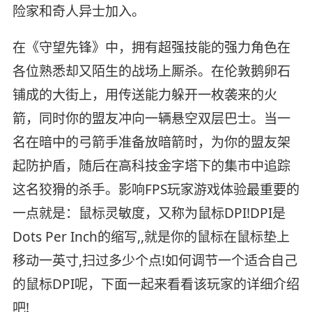
险家和奇人异士加入。
在《守望先锋》中，拥有超强技能的强力角色在
各位熟悉却又陌生的战场上厮杀。在伦敦鹅卵石
铺成的大街上，用传送能力躲开一枚袭来的火
箭，同时你的盟友冲向一辆悬空双层巴士。当一
名在暗中的弓箭手准备放暗箭时，为你的盟友架
起防护盾，随后在高科技金字塔下的集市中追踪
这名狡猾的杀手。影响FPS玩家游戏体验最重要的
一点就是：鼠标灵敏度，又称为鼠标DPI!DPI是
Dots Per Inch的缩写,,就是你的鼠标在鼠标垫上
移动一英寸,扫过多少个点!如何调节一个适合自己
的鼠标DPI呢，下面一起来看看该玩家的详细介绍
吧!