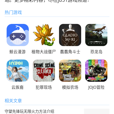
站。更多精彩内容，尽在jb51游戏频道！
热门游戏
鲸云漫游
植物大战僵尸
蠢蠢角斗士
恐龙岛
云族裔
犯罪现场
模拟农场
JOJO冒险
相关文章
守望先锋玩无限火力方法介绍