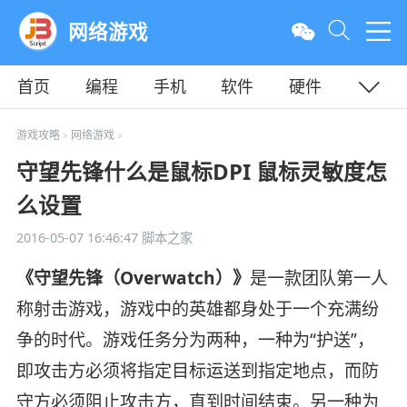
网络游戏
首页
编程
手机
软件
硬件
教程
平面
服务器
游戏攻略
网络游戏
>
>
守望先锋什么是鼠标DPI 鼠标灵敏度怎
么设置
2016-05-07 16:46:47
脚本之家
《守望先锋（Overwatch）》
是一款团队第一人
称射击游戏，游戏中的英雄都身处于一个充满纷
争的时代。游戏任务分为两种，一种为“护送”，
即攻击方必须将指定目标运送到指定地点，而防
守方必须阻止攻击方，直到时间结束。另一种为