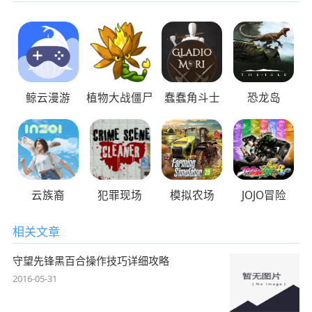
鲸云漫游
植物大战僵尸
蠢蠢角斗士
恐龙岛
云族裔
犯罪现场
模拟农场
JOJO冒险
相关文章
守望先锋黑百合操作技巧详细攻略
2016-05-31