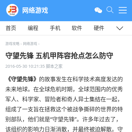
网络游戏
首页
编程
手机
软件
硬件
教程
平面
服务器
游戏攻略
网络游戏
>
>
守望先锋 五机甲阵容抢点怎么防守
2016-05-30 10:21:35
脚本之家
《守望先锋》
的故事发生在科学技术高度发达的
未来地球。在全球危机时期，全球范围内的优秀
军人、科学家、冒险者和奇人异士集结在一起，
组成了一支旨在拯救这个被战争撕碎的世界的特
别部队，他们就是“守望先锋”。许多年过去了，
该组织的影响力日渐消散，并最终被迫解散。守