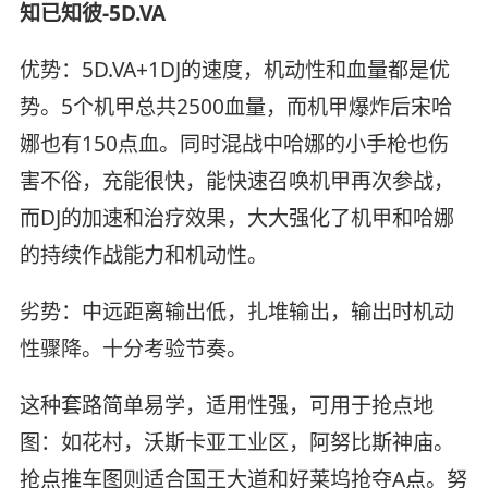
知已知彼-5D.VA
优势：5D.VA+1DJ的速度，机动性和血量都是优
势。5个机甲总共2500血量，而机甲爆炸后宋哈
娜也有150点血。同时混战中哈娜的小手枪也伤
害不俗，充能很快，能快速召唤机甲再次参战，
而DJ的加速和治疗效果，大大强化了机甲和哈娜
的持续作战能力和机动性。
劣势：中远距离输出低，扎堆输出，输出时机动
性骤降。十分考验节奏。
这种套路简单易学，适用性强，可用于抢点地
图：如花村，沃斯卡亚工业区，阿努比斯神庙。
抢点推车图则适合国王大道和好莱坞抢夺A点。努