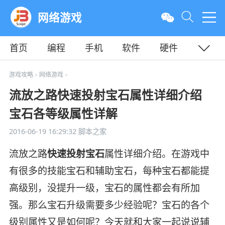
网络游戏
首页
编程
手机
软件
硬件
教程
平面
服务器
游戏攻略
网络游戏
>
>
流放之路快速投射宝石属性详细介绍
宝石各等级属性详解
2016-06-19 16:29:32
脚本之家
流放之路
快速投射宝石
属性详细介绍。在游戏中
有很多的技能宝石和辅助宝石，每种宝石都能提
高级别，没提升一级，宝石的属性都会有所加
强。那么宝石升级需要多少经验呢？宝石的各个
级别属性又是如何呢？今天就和大家一起说说辅