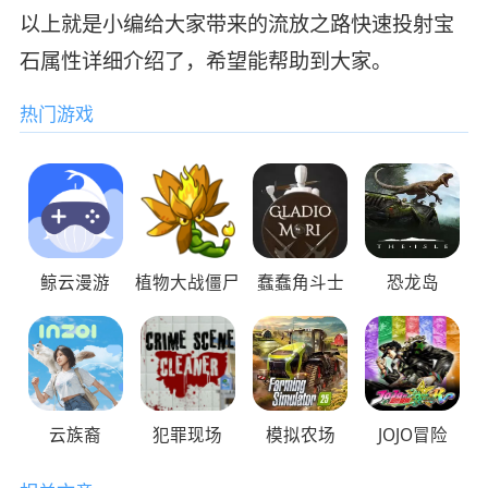
以上就是小编给大家带来的流放之路快速投射宝
石属性详细介绍了，希望能帮助到大家。
热门游戏
鲸云漫游
植物大战僵尸
蠢蠢角斗士
恐龙岛
云族裔
犯罪现场
模拟农场
JOJO冒险