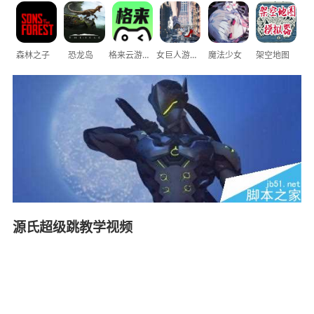
森林之子
恐龙岛
格来云游戏
女巨人游乐场
魔法少女
架空地图
源氏超级跳教学视频