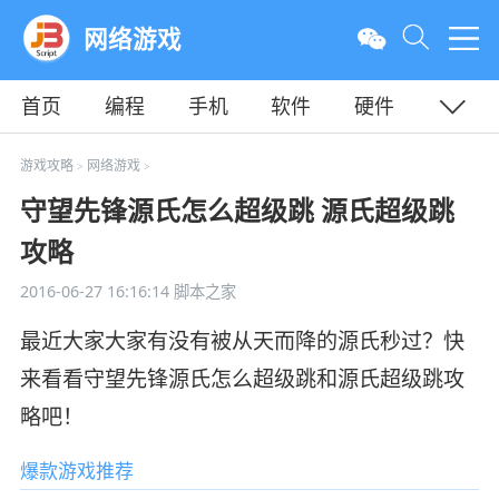
网络游戏
首页
编程
手机
软件
硬件
教程
平面
服务器
游戏攻略
网络游戏
>
>
守望先锋源氏怎么超级跳 源氏超级跳
攻略
2016-06-27 16:16:14
脚本之家
最近大家大家有没有被从天而降的源氏秒过？快
来看看守望先锋源氏怎么超级跳和源氏超级跳攻
略吧！
爆款游戏推荐