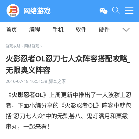
网络游戏
首页
编程
手机
软件
硬件
教程
平面
服务器
游戏攻略
网络游戏
>
>
火影忍者OL忍刀七人众阵容搭配攻略_
无限奥义阵容
2016-07-18 16:51:38
脚本之家
《
火影忍者OL
》上周更新中推出了一大波秽土忍
者，下面小编分享的《火影忍者OL》阵容中就包
括“忍刀七人众”中的无梨甚八、鬼灯满月和栗霰
串丸，一起来看！