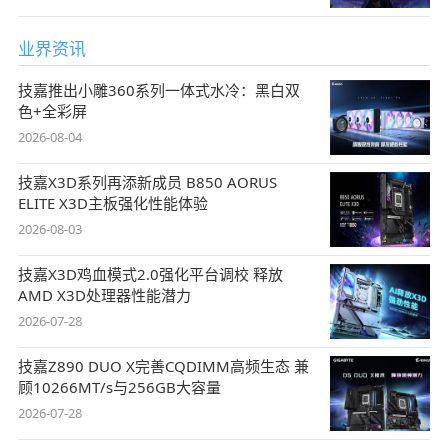
业界资讯
技嘉推出小雕360系列一体式水冷：黑白双
色+全彩屏
2026-08-04
技嘉X3D系列再添新成员 B850 AORUS
ELITE X3D主板强化性能体验
2026-08-03
技嘉X3D鸡血模式2.0强化平台调校 释放
AMD X3D处理器性能潜力
2026-07-28
技嘉Z890 DUO X完善CQDIMM高频生态 兼
顾10266MT/s与256GB大容量
2026-07-28