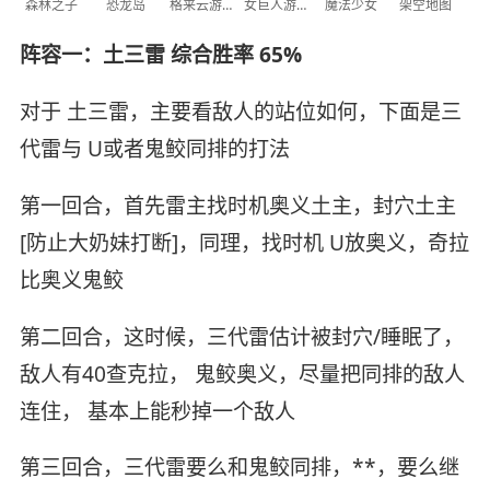
森林之子
恐龙岛
格来云游戏
女巨人游乐场
魔法少女
架空地图
阵容一：土三雷 综合胜率 65%
对于 土三雷，主要看敌人的站位如何，下面是三
代雷与 U或者鬼鲛同排的打法
第一回合，首先雷主找时机奥义土主，封穴土主
[防止大奶妹打断]，同理，找时机 U放奥义，奇拉
比奥义鬼鲛
第二回合，这时候，三代雷估计被封穴/睡眠了，
敌人有40查克拉， 鬼鲛奥义，尽量把同排的敌人
连住， 基本上能秒掉一个敌人
第三回合，三代雷要么和鬼鲛同排，**，要么继