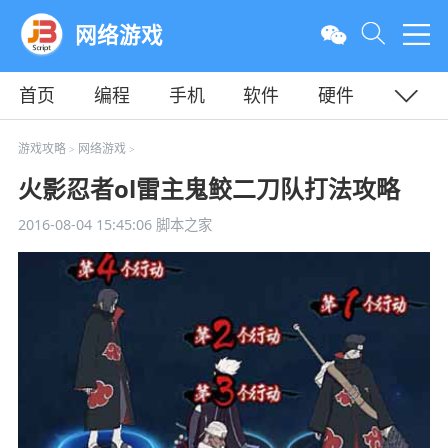
网络游戏
首页
编程
手机
软件
硬件
教程
平面
服务器
游戏攻略
网络游戏
>
>
火影忍者ol雷主鬼鲛二刀队打法攻略
2016-08-04 15:45:06
脚本之家