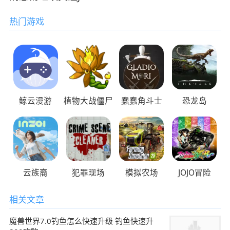
热门游戏
鲸云漫游
植物大战僵尸
蠢蠢角斗士
恐龙岛
云族裔
犯罪现场
模拟农场
JOJO冒险
相关文章
魔兽世界7.0钓鱼怎么快速升级 钓鱼快速升