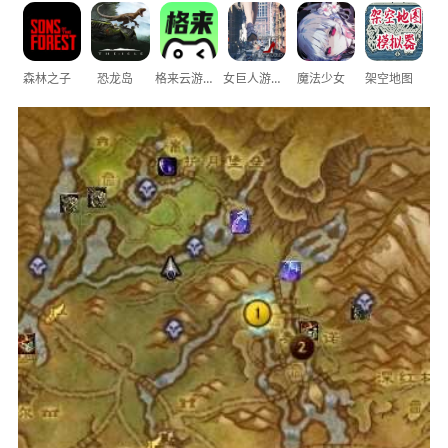
森林之子
恐龙岛
格来云游戏
女巨人游乐场
魔法少女
架空地图