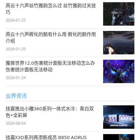
燕云十六声丝竹雅韵怎么过 丝竹雅韵过关技
巧
2026-01-25
燕云十六声孵化的鹅有什么用 孵化的鹅作用
介绍
2026-01-25
魔兽世界12.0伤害统计面板无法移动怎么办
伤害统计面板无法移动
2026-01-24
业界资讯
技嘉推出小雕360系列一体式水冷：黑白双
色+全彩屏
2026-08-04
技嘉X3D系列再添新成员 B850 AORUS