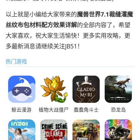
以上就是小编给大家带来的
魔兽世界7.1裁缝灌魔
丝纹布包材料配方效果详解
的全部内容了，希望
大家喜欢，祝大家生活愉快！更多实用攻略，更
多最新消息请继续关注JB51！
热门游戏
鲸云漫游
植物大战僵尸
蠢蠢角斗士
恐龙岛