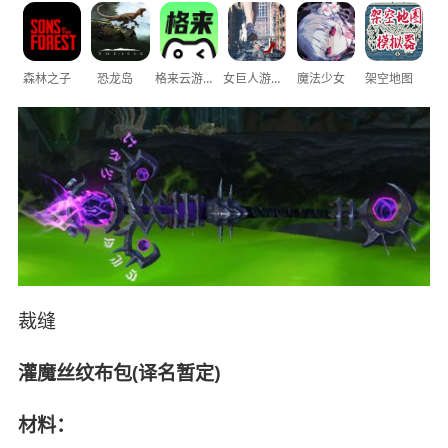
森林之子
恐龙岛
格来云游戏
女巨人游乐场
魔法少女
架空地图
裁缝
灌魔丝纹布包(译名暂定)
材料：