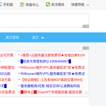
手机版
关注微信
快捷导航
举报中心
性选择
广告 商业广告，理
其它游戏
其它
广告 商业广告，理
，企业可开票
<推荐>云服务器注册免费领★充值白拿$100
器
█机房大带宽机柜Q:1006456867█
多种配置仅
RAKsmart海外VPS,服务器低至7折★免费试
00元起
用★
RAKsmart海外VPS,服务器低至7折★免费试
解决方案
用★
【祥云网络】江苏多线BGP高防仅需399元
/天█
服务器租用/托管-域名空间/认准腾佑科技
30天免费试
▉脚本云▉ChatGPT专用服务器 最低仅需
19元/月