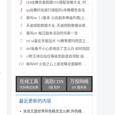
2
QQ炫舞完美假期SSS搭配攻略大全_时尚旅行完美假期1-15
3
qq炫舞时尚旅行搭配的s攻略樱色宝岛
4
我叫mt 3.2版本 公会副本神庙外围(上层)攻略心得
5
天谕捏脸数据大全_天谕捏脸数据全部汇总
6
我叫mt 每日副本活动时间表一览
7
lol s4盖伦天赋加点 S4赛季德玛西亚之力符文与出装推
8
dnf装备不小心卖商店了怎么办 如何找回
9
cf枪王排位段位等级奖励道具领取 段位等级奖励大全
10
我叫MT火焰之心上层攻略全面解析 挑战拉格罗斯
Q
在线工具
高防CDN
万恒网络
代码格式化等
T级 防护
IDC服务商
最近更新的内容
洛克王国世界异色精灵怎么刷 异色精灵高效刷取指南