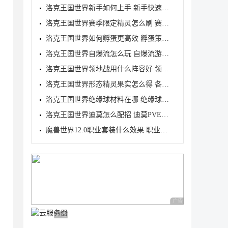
洛克王国世界新手如何上手 新手快速入门教学
洛克王国世界赛季限定精灵怎么刷 赛季限定奇遇精灵刷
洛克王国世界如何孵蛋更高效 孵蛋策略分享
洛克王国世界自爆流怎么玩 自爆流游玩心得
洛克王国世界领地战用什么阵容好 领地战速通阵容推荐
洛克王国世界形态精灵果实怎么得 各形态精灵果实获取
洛克王国世界绝缘球材料在哪 绝缘球材料收集线路攻略
洛克王国世界迪莫怎么配招 迪莫PVE与PVP配招推荐
魔兽世界12.0职业套装什么效果 职业套装一览
广告 商业广告，理性
广告 商业广告，理性选择