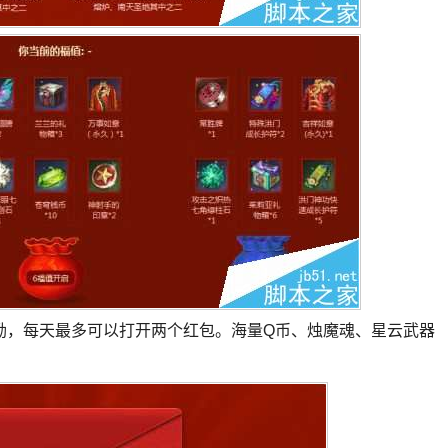
励，每天最多可以打开两个红包。海量Q币、烛魔魂、星云武器