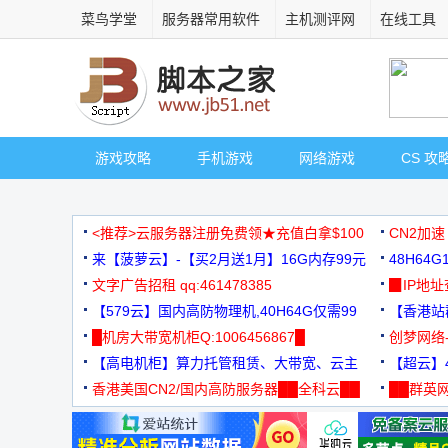
菜鸟学堂
服务器常用软件
主机测评网
在线工具
游戏攻略
手机游戏
网络游戏
CS 攻
<推荐>云服务器注册免费领★充值白拿$100
CN2加速
来【菠萝云】-【买2月送1月】16G内存99元
48H64
文字广告招租 qq:461478385
3000+
▉IP地
【579云】国内高防物理机,40H64G仅需99
【香港站群
元
█机房大带宽机柜Q:1006456867█
创梦网络
【高电机柜】算力托管租赁、大带宽、云主
88元/月
【超云】4
机
香港美国CN2/国内高防服务器██全科云██
██群英网
◆◆◆