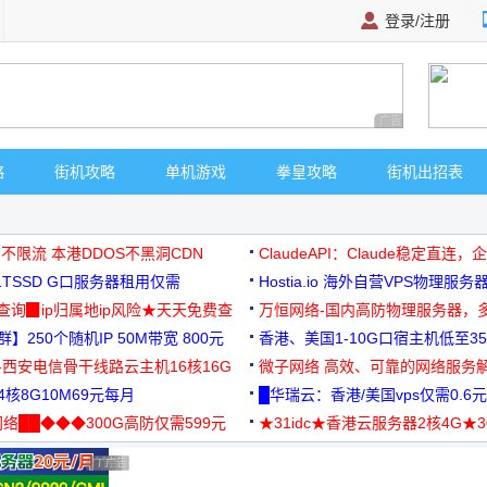
登录/注册
广告 商业广告，理
略
街机攻略
单机游戏
拳皇攻略
街机出招表
 不限流 本港DDOS不黑洞CDN
ClaudeAPI：Claude稳定直连
G1TSSD G口服务器租用仅需
Hostia.io 海外自营VPS物理服务
可免费测试
址查询▉ip归属地ip风险★天天免费查
万恒网络-国内高防物理服务器，
】250个随机IP 50M带宽 800元
99元/月起
香港、美国1-10G口宿主机低至35
-西安电信骨干线路云主机16核16G
微子网络 高效、可靠的网络服务
核8G10M69元每月
█华瑞云：香港/美国vps仅需0.6元
络██◆◆◆300G高防仅需599元
★31idc★香港云服务器2核4G★
用◆
广告 商业广告，理性选择
广告 商业广告，理性选择
广告 商业广告，理性选择