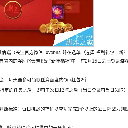
信端（关注官方微信"lovebns"并在选单中选择"福利礼包—新年
福袋内的奖励将会累积到"新年福箱"中，在2月15日之后登录游
机会，每天最多可领取任意额度的Q币红包2个；
完成指定的任务之后，即可于次日12点之后（当日登录可当日领取
为判断标准；每日挑战的福值以成功完成1个以上的每日挑战为判
袋，随机获得鸿运福袋中的一项奖励；