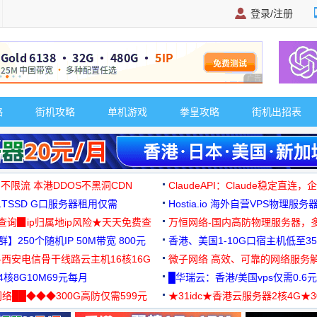
登录/注册
广告 商业广告，理
略
街机攻略
单机游戏
拳皇攻略
街机出招表
 不限流 本港DDOS不黑洞CDN
ClaudeAPI：Claude稳定直连
G1TSSD G口服务器租用仅需
Hostia.io 海外自营VPS物理服务
可免费测试
址查询▉ip归属地ip风险★天天免费查
万恒网络-国内高防物理服务器，
】250个随机IP 50M带宽 800元
99元/月起
香港、美国1-10G口宿主机低至35
-西安电信骨干线路云主机16核16G
微子网络 高效、可靠的网络服务
核8G10M69元每月
█华瑞云：香港/美国vps仅需0.6元
络██◆◆◆300G高防仅需599元
★31idc★香港云服务器2核4G★
用◆