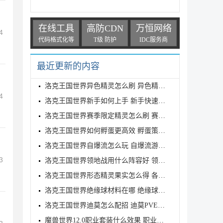
在线工具
高防CDN
万恒网络
4
代码格式化等
T级 防护
IDC服务商
最近更新的内容
洛克王国世界异色精灵怎么刷 异色精灵高效刷取指南
4
洛克王国世界新手如何上手 新手快速入门教学
洛克王国世界赛季限定精灵怎么刷 赛季限定奇遇精灵刷
洛克王国世界如何孵蛋更高效 孵蛋策略分享
洛克王国世界自爆流怎么玩 自爆流游玩心得
3
洛克王国世界领地战用什么阵容好 领地战速通阵容推荐
洛克王国世界形态精灵果实怎么得 各形态精灵果实获取
洛克王国世界绝缘球材料在哪 绝缘球材料收集线路攻略
洛克王国世界迪莫怎么配招 迪莫PVE与PVP配招推荐
魔兽世界12.0职业套装什么效果 职业套装一览