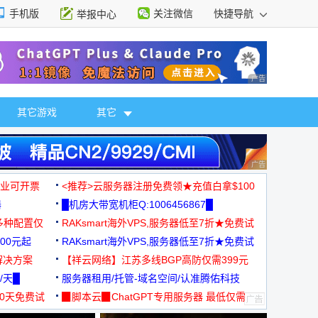
手机版
关注微信
快捷导航
举报中心
性选择
广告 商业广告，理
其它游戏
其它
广告 商业广告，理
，企业可开票
<推荐>云服务器注册免费领★充值白拿$100
器
█机房大带宽机柜Q:1006456867█
多种配置仅
RAKsmart海外VPS,服务器低至7折★免费试
00元起
用★
RAKsmart海外VPS,服务器低至7折★免费试
解决方案
用★
【祥云网络】江苏多线BGP高防仅需399元
/天█
服务器租用/托管-域名空间/认准腾佑科技
30天免费试
▉脚本云▉ChatGPT专用服务器 最低仅需
19元/月