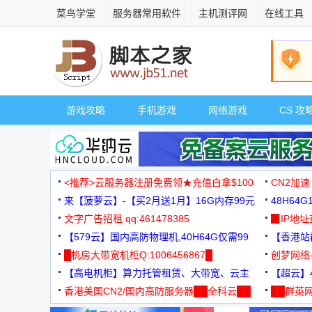
菜鸟学堂
服务器常用软件
主机测评网
在线工具
游戏攻略
手机游戏
网络游戏
CS 攻
<推荐>云服务器注册免费领★充值白拿$100
CN2加速
来【菠萝云】-【买2月送1月】16G内存99元
48H64
文字广告招租 qq:461478385
3000+
▉IP地
【579云】国内高防物理机,40H64G仅需99
【香港站群
元
█机房大带宽机柜Q:1006456867█
创梦网络
【高电机柜】算力托管租赁、大带宽、云主
88元/月
【超云】4
机
香港美国CN2/国内高防服务器██全科云██
██群英网
◆◆◆