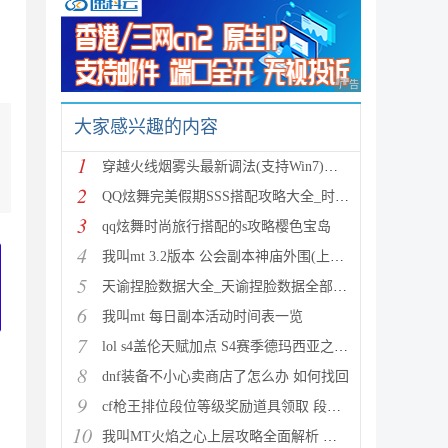
。
广告 商业广告，理性
大家感兴趣的内容
1
穿越火线烟雾头最新调法(支持Win7)图文攻略
2
QQ炫舞完美假期SSS搭配攻略大全_时尚旅行完美假期1-15
3
qq炫舞时尚旅行搭配的s攻略樱色宝岛
4
我叫mt 3.2版本 公会副本神庙外围(上层)攻略心得
5
天谕捏脸数据大全_天谕捏脸数据全部汇总
6
我叫mt 每日副本活动时间表一览
7
lol s4盖伦天赋加点 S4赛季德玛西亚之力符文与出装推
8
dnf装备不小心卖商店了怎么办 如何找回
9
cf枪王排位段位等级奖励道具领取 段位等级奖励大全
10
我叫MT火焰之心上层攻略全面解析 挑战拉格罗斯