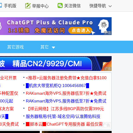
手机版
关注微信
快捷导航
举报中心
性选择
广告 商业广告，理
其它游戏
其它
广告 商业广告，理
，企业可开票
<推荐>云服务器注册免费领★充值白拿$100
器
█机房大带宽机柜Q:1006456867█
多种配置仅
RAKsmart海外VPS,服务器低至7折★免费试
00元起
用★
RAKsmart海外VPS,服务器低至7折★免费试
解决方案
用★
【祥云网络】江苏多线BGP高防仅需399元
/天█
服务器租用/托管-域名空间/认准腾佑科技
30天免费试
▉脚本云▉ChatGPT专用服务器 最低仅需
19元/月