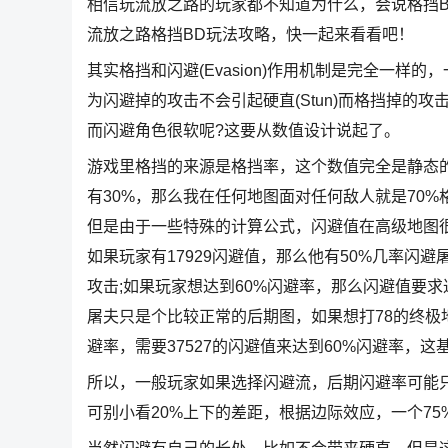
相信玩流放之路的玩家都不知道为什么，会说格挡
流放之路格挡BD玩法攻略，快一起来看看吧！
其实格挡和闪避(Evasion)作用机制是完全一
为闪避掉的攻击不会引起硬直(Stun)而格挡掉的攻击
而闪避角色很软呢?这要从数值设计说起了。
游戏里格挡的来源是格挡率，这个数值完全是静态的
有30%，那么我在任何地图面对任何敌人就是70
但是由于一些特殊的计算公式，闪避值在高级地图很难
如果玩家有17929闪避值，那么他有50%几率闪避
攻击;如果玩家想达到60%闪避率，那么闪避值要求
屠夫只是个比较正常的后期图，如果想打78的终极地
避率，需要37527的闪避值来达到60%闪避率，
所以，一般玩家如果选择闪避流，后期闪避率可能只在
可别小看20%上下的差距，根据边际效应，一个7