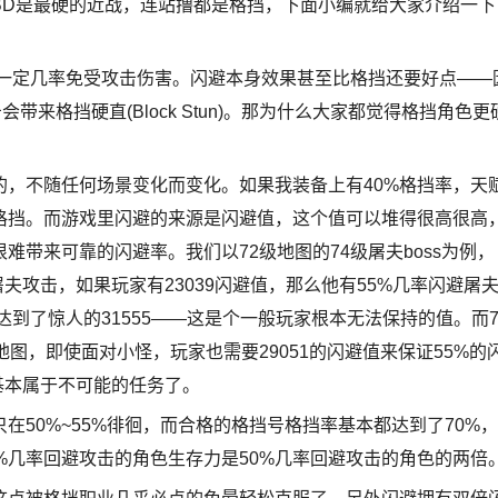
BD是最硬的近战，连站撸都是格挡，下面小编就给大家介绍一下
样的，一定几率免受攻击伤害。闪避本身效果甚至比格挡还要好点——
会带来格挡硬直(Block Stun)。那为什么大家都觉得格挡角色更
，不随任何场景变化而变化。如果我装备上有40%格挡率，天
%格挡。而游戏里闪避的来源是闪避值，这个值可以堆得很高很高
带来可靠的闪避率。我们以72级地图的74级屠夫boss为例，
屠夫攻击，如果玩家有23039闪避值，那么他有55%几率闪避屠
达到了惊人的31555——这是个一般玩家根本无法保持的值。而7
图，即使面对小怪，玩家也需要29051的闪避值来保证55%的
这基本属于不可能的任务了。
50%~55%徘徊，而合格的格挡号格挡率基本都达到了70%，
5%几率回避攻击的角色生存力是50%几率回避攻击的角色的两倍