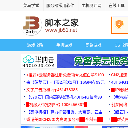
菜鸟学堂
服务器常用软件
主机测评网
在线工具
游戏攻略
手机游戏
网络游戏
CS 攻
<推荐>云服务器注册免费领★充值白拿$100
CN2加速
来【菠萝云】-【买2月送1月】16G内存99元
48H64
文字广告招租 qq:461478385
3000+
▉IP地
【579云】国内高防物理机,40H64G仅需99
【香港站群
元
█机房大带宽机柜Q:1006456867█
创梦网络
【高电机柜】算力托管租赁、大带宽、云主
88元/月
【超云】4
机
香港美国CN2/国内高防服务器██全科云██
██群英网
◆◆◆