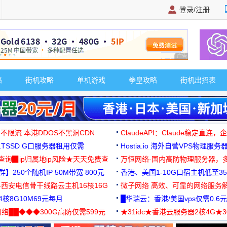
登录/注册
广告 商业广告，理
略
街机攻略
单机游戏
拳皇攻略
街机出招表
 不限流 本港DDOS不黑洞CDN
ClaudeAPI：Claude稳定直连
G1TSSD G口服务器租用仅需
Hostia.io 海外自营VPS物理服务
可免费测试
址查询▉ip归属地ip风险★天天免费查
万恒网络-国内高防物理服务器，
】250个随机IP 50M带宽 800元
99元/月起
香港、美国1-10G口宿主机低至35
-西安电信骨干线路云主机16核16G
微子网络 高效、可靠的网络服务
核8G10M69元每月
█华瑞云：香港/美国vps仅需0.6元
络██◆◆◆300G高防仅需599元
★31idc★香港云服务器2核4G★
用◆