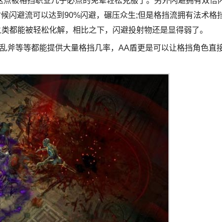
这点被格挡职业几乎必点的免晕轻松克服了。另外闪避拥有双倍
候闪避流可以达到90%闪避，碾压众生;但是格挡流拥有法术格
之类都能被轻松化解，相比之下，闪避投射物还是显得弱了。
混乱斧等等都能提供大量格挡几率，AA盾更是可以让格挡角色直