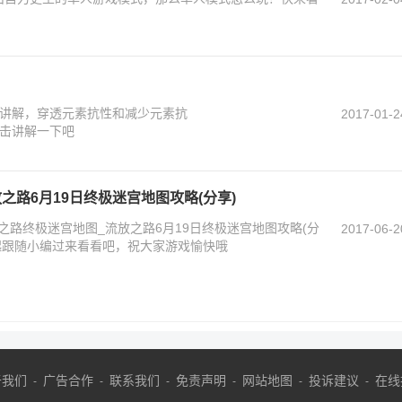
讲解，穿透元素抗性和减少元素抗
2017-01-2
击讲解一下吧
之路6月19日终极迷宫地图攻略(分享)
路终极迷宫地图_流放之路6月19日终极迷宫地图攻略(分
2017-06-2
起跟随小编过来看看吧，祝大家游戏愉快哦
于我们
广告合作
联系我们
免责声明
网站地图
投诉建议
在线
-
-
-
-
-
-