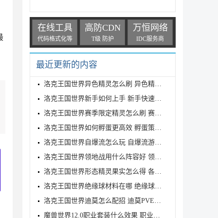
在线工具
高防CDN
万恒网络
最
代码格式化等
T级 防护
IDC服务商
最近更新的内容
洛克王国世界异色精灵怎么刷 异色精灵高效刷取指南
洛克王国世界新手如何上手 新手快速入门教学
洛克王国世界赛季限定精灵怎么刷 赛季限定奇遇精灵刷
洛克王国世界如何孵蛋更高效 孵蛋策略分享
洛克王国世界自爆流怎么玩 自爆流游玩心得
洛克王国世界领地战用什么阵容好 领地战速通阵容推荐
洛克王国世界形态精灵果实怎么得 各形态精灵果实获取
洛克王国世界绝缘球材料在哪 绝缘球材料收集线路攻略
洛克王国世界迪莫怎么配招 迪莫PVE与PVP配招推荐
魔兽世界12.0职业套装什么效果 职业套装一览