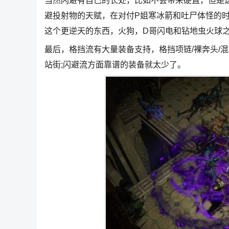
当然闪避有自己的长处，比如不会带来硬直，但是
避投射物的天赋，在对付P姐寒冰箭和吐尸体怪的时
这个更逆天的东西，火狗，D哥闪电和钻地虫火球
最后，格挡流有大量装备支持，格挡项链/裸奔头/
站街;闪避流方面靠谱的装备就太少了。