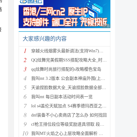
闪
挡
广告 商业广告，理性
接
大家感兴趣的内容
1
穿越火线烟雾头最新调法(支持Win7)图文攻略
2
QQ炫舞完美假期SSS搭配攻略大全_时尚旅行完美假期1-15
3
qq炫舞时尚旅行搭配的s攻略樱色宝岛
4
我叫mt 3.2版本 公会副本神庙外围(上层)攻略心得
5
天谕捏脸数据大全_天谕捏脸数据全部汇总
6
我叫mt 每日副本活动时间表一览
7
lol s4盖伦天赋加点 S4赛季德玛西亚之力符文与出装推
8
dnf装备不小心卖商店了怎么办 如何找回
9
cf枪王排位段位等级奖励道具领取 段位等级奖励大全
10
我叫MT火焰之心上层攻略全面解析 挑战拉格罗斯