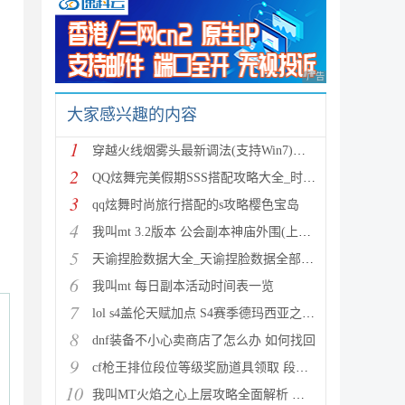
广告 商业广告，理性
大家感兴趣的内容
1
穿越火线烟雾头最新调法(支持Win7)图文攻略
2
QQ炫舞完美假期SSS搭配攻略大全_时尚旅行完美假期1-15
3
qq炫舞时尚旅行搭配的s攻略樱色宝岛
4
我叫mt 3.2版本 公会副本神庙外围(上层)攻略心得
5
天谕捏脸数据大全_天谕捏脸数据全部汇总
6
我叫mt 每日副本活动时间表一览
7
lol s4盖伦天赋加点 S4赛季德玛西亚之力符文与出装推
8
dnf装备不小心卖商店了怎么办 如何找回
9
cf枪王排位段位等级奖励道具领取 段位等级奖励大全
10
我叫MT火焰之心上层攻略全面解析 挑战拉格罗斯