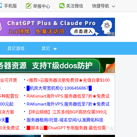
手机版
关注微信
快捷导航
举报中心
性选择
广告 商业广告，理
其它游戏
其它
广告 商业广告，理
，企业可开票
<推荐>云服务器注册免费领★充值白拿$100
器
█机房大带宽机柜Q:1006456867█
多种配置仅
RAKsmart海外VPS,服务器低至7折★免费试
00元起
用★
RAKsmart海外VPS,服务器低至7折★免费试
解决方案
用★
【祥云网络】江苏多线BGP高防仅需399元
/天█
服务器租用/托管-域名空间/认准腾佑科技
30天免费试
▉脚本云▉ChatGPT专用服务器 最低仅需
19元/月