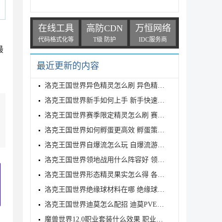
在线工具
高防CDN
万恒网络
代码格式化等
T级 防护
IDC服务商
最
最近更新的内容
洛克王国世界异色精灵怎么刷 异色精灵高效刷取指南
洛克王国世界新手如何上手 新手快速入门教学
洛克王国世界赛季限定精灵怎么刷 赛季限定奇遇精灵刷
洛克王国世界如何孵蛋更高效 孵蛋策略分享
洛克王国世界自爆流怎么玩 自爆流游玩心得
洛克王国世界领地战用什么阵容好 领地战速通阵容推荐
洛克王国世界形态精灵果实怎么得 各形态精灵果实获取
洛克王国世界绝缘球材料在哪 绝缘球材料收集线路攻略
洛克王国世界迪莫怎么配招 迪莫PVE与PVP配招推荐
魔兽世界12.0职业套装什么效果 职业套装一览