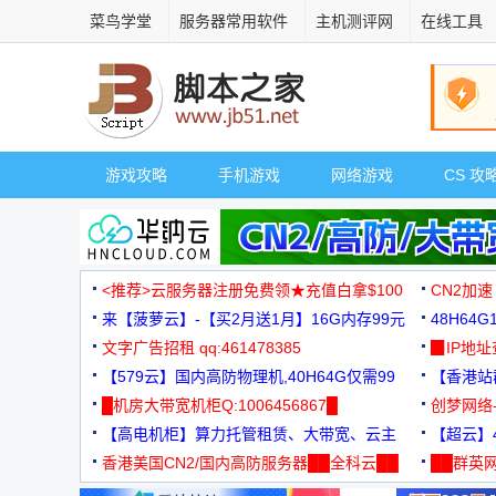
菜鸟学堂
服务器常用软件
主机测评网
在线工具
游戏攻略
手机游戏
网络游戏
CS 攻
<推荐>云服务器注册免费领★充值白拿$100
CN2加速
来【菠萝云】-【买2月送1月】16G内存99元
48H64
文字广告招租 qq:461478385
3000+
▉IP地
【579云】国内高防物理机,40H64G仅需99
【香港站群
元
█机房大带宽机柜Q:1006456867█
创梦网络
【高电机柜】算力托管租赁、大带宽、云主
88元/月
【超云】4
机
香港美国CN2/国内高防服务器██全科云██
██群英网
◆◆◆