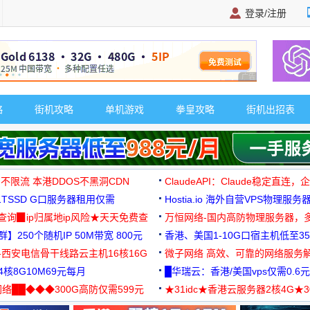
登录/注册
广告 商业广告，理
略
街机攻略
单机游戏
拳皇攻略
街机出招表
 不限流 本港DDOS不黑洞CDN
ClaudeAPI：Claude稳定直连
G1TSSD G口服务器租用仅需
Hostia.io 海外自营VPS物理服务
可免费测试
址查询▉ip归属地ip风险★天天免费查
万恒网络-国内高防物理服务器，
】250个随机IP 50M带宽 800元
99元/月起
香港、美国1-10G口宿主机低至35
-西安电信骨干线路云主机16核16G
微子网络 高效、可靠的网络服务
核8G10M69元每月
█华瑞云：香港/美国vps仅需0.6元
络██◆◆◆300G高防仅需599元
★31idc★香港云服务器2核4G★
用◆