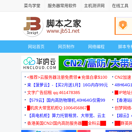
菜鸟学堂
服务器常用软件
主机测评网
在线工具
网站首页
网页制作
网络编程
脚本专
<推荐>云服务器注册免费领★充值白拿$100
CN2加速
来【菠萝云】-【买2月送1月】16G内存99元
48H64
文字广告招租 qq:461478385
3000+
▉IP地
【579云】国内高防物理机,40H64G仅需99
【香港站群
元
█机房大带宽机柜Q:1006456867█
创梦网络
【高电机柜】算力托管租赁、大带宽、云主
88元/月
【超云】4
机
香港美国CN2/国内高防服务器██全科云██
██群英网
◆◆◆