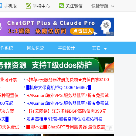
手机版
关注微信
快捷导航
举报中心
性选择
广告 商业广告，理
操作系统
网站运营
平面设计
其它
广告 商业广告，理
，企业可开票
<推荐>云服务器注册免费领★充值白拿$100
器
█机房大带宽机柜Q:1006456867█
多种配置仅
RAKsmart海外VPS,服务器低至7折★免费试
00元起
用★
RAKsmart海外VPS,服务器低至7折★免费试
解决方案
用★
【祥云网络】江苏多线BGP高防仅需399元
/天█
服务器租用/托管-域名空间/认准腾佑科技
30天免费试
▉脚本云▉ChatGPT专用服务器 最低仅需
19元/月