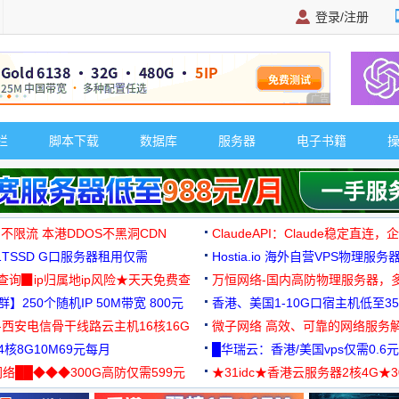
登录/注册
广告 商业广告，理
栏
脚本下载
数据库
服务器
电子书籍
 不限流 本港DDOS不黑洞CDN
ClaudeAPI：Claude稳定直连
G1TSSD G口服务器租用仅需
Hostia.io 海外自营VPS物理服务
可免费测试
址查询▉ip归属地ip风险★天天免费查
万恒网络-国内高防物理服务器，
】250个随机IP 50M带宽 800元
99元/月起
香港、美国1-10G口宿主机低至35
-西安电信骨干线路云主机16核16G
微子网络 高效、可靠的网络服务
核8G10M69元每月
█华瑞云：香港/美国vps仅需0.6元
络██◆◆◆300G高防仅需599元
★31idc★香港云服务器2核4G★
用◆