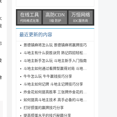
就
在线工具
高防CDN
万恒网络
大
代码格式化等
T级 防护
IDC服务商
根
最近更新的内容
也
景德镇麻将怎么玩 景德镇麻将赢牌技巧
斗地主有什么获胜诀窍 熟记四招轻松取胜
被
斗地主新手怎么玩 斗地主新手入门指南
斗地主如何通过看牌型赢得对局 斗地主获胜技巧
牛牛怎么玩 牛牛赢钱技巧分享
牌
斗地主如何记牌 斗地主记牌技巧分享
炸金花如何提高胜率 三张牌炸金花的必胜口诀一览
如何提高斗地主技术 高手必备的斗地主技巧大全
打好掼蛋的赢牌技巧分享
提高掼蛋水平的技巧秘籍分享