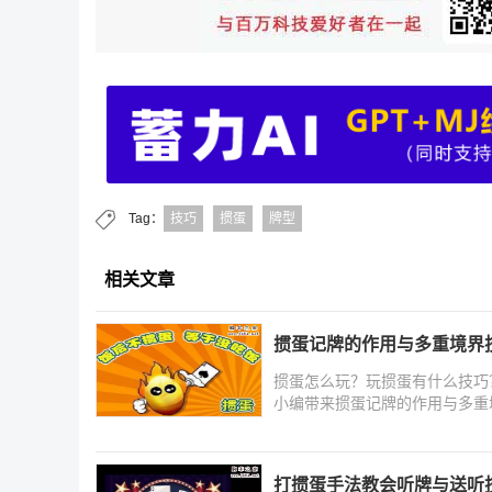
Tag：
技巧
掼蛋
牌型
相关文章
掼蛋记牌的作用与多重境界
掼蛋怎么玩？玩掼蛋有什么技巧
小编带来掼蛋记牌的作用与多重
打掼蛋手法教会听牌与送听