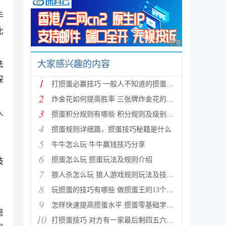
手
比
广告 商业广告，理性
大家感兴趣的内容
法
深
1
打掼蛋必赢技巧 一般人不知道的掼蛋技巧
2
炸金花如何提高胜率 三张牌炸金花的必胜口诀一览
3
人
掼蛋积分规则有哪些 积分规则及级别介绍
4
掼蛋规则详细篇，掼蛋技巧秘籍是什么
5
牛牛怎么玩 牛牛赢钱技巧分享
6
掼蛋怎么玩 掼蛋玩法及规则介绍
技
7
狼人杀怎么玩 狼人游戏规则玩法及技巧分享
8
玩掼蛋的技巧有哪些 做掼蛋王的13个技巧分享
9
怎样快速提高掼蛋水平 掼蛋零基础学习技巧分享
是
10
打掼蛋技巧 对方有一家最后剩四五六张牌的应对方法