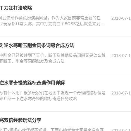
打 刀狂打法攻略
国风武侠动作角色扮演类网游，作为大家目前非常重要的任
2018-07-1
少玩家都非常头疼，其中打完前三个BOSS之后就会来到第
发 逆水寒断玉削金词条词缀合成方法
中削金已经被炒到了天价，断玉及其他极品词缀又是怎么触
2018-07-1
寒断玉、削金等词缀触发及合成方法
 逆水寒奇怪的路标奇遇作用详解
标有什么用？很多玩家们在地图中发现一个奇怪的路标但是
2018-07-1
来介绍一下逆水寒奇怪的路标奇遇任务攻略
水寒双倍经验玩法分享
么开?很多小伙伴都不知道，下面小编就为大家带来逆水寒
2018-07-1