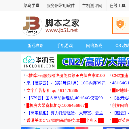
菜鸟学堂
服务器常用软件
主机测评网
在线工具
游戏攻略
手机游戏
网络游戏
CS 攻
<推荐>云服务器注册免费领★充值白拿$100
CN2加速
来【菠萝云】-【买2月送1月】16G内存99元
48H64
文字广告招租 qq:461478385
3000+
▉IP地
【579云】国内高防物理机,40H64G仅需99
【香港站群
元
█机房大带宽机柜Q:1006456867█
创梦网络
【高电机柜】算力托管租赁、大带宽、云主
88元/月
【超云】4
机
香港美国CN2/国内高防服务器██全科云██
██群英网
◆◆◆