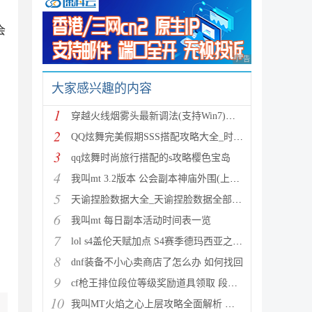
会
广告 商业广告，理性
大家感兴趣的内容
1
穿越火线烟雾头最新调法(支持Win7)图文攻略
2
QQ炫舞完美假期SSS搭配攻略大全_时尚旅行完美假期1-15
3
qq炫舞时尚旅行搭配的s攻略樱色宝岛
4
我叫mt 3.2版本 公会副本神庙外围(上层)攻略心得
5
天谕捏脸数据大全_天谕捏脸数据全部汇总
6
我叫mt 每日副本活动时间表一览
7
lol s4盖伦天赋加点 S4赛季德玛西亚之力符文与出装推
8
dnf装备不小心卖商店了怎么办 如何找回
9
cf枪王排位段位等级奖励道具领取 段位等级奖励大全
10
我叫MT火焰之心上层攻略全面解析 挑战拉格罗斯