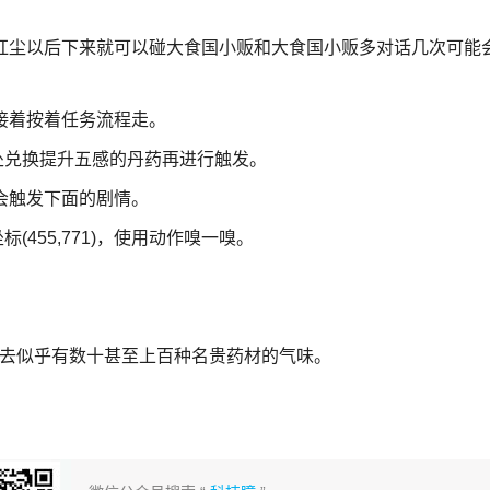
夜风拂红尘以后下来就可以碰大食国小贩和大食国小贩多对话几次可能
!接着按着任务流程走。
处兑换提升五感的丹药再进行触发。
一嗅会触发下面的剧情。
455,771)，使用动作嗅一嗅。
上去似乎有数十甚至上百种名贵药材的气味。