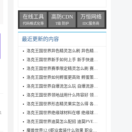
在线工具
高防CDN
万恒网络
代码格式化等
T级 防护
IDC服务商
最近更新的内容
洛克王国世界异色精灵怎么刷 异色精灵高效刷取指南
洛克王国世界新手如何上手 新手快速入门教学
洛克王国世界赛季限定精灵怎么刷 赛季限定奇遇精灵刷
洛克王国世界如何孵蛋更高效 孵蛋策略分享
洛克王国世界自爆流怎么玩 自爆流游玩心得
洛克王国世界领地战用什么阵容好 领地战速通阵容推荐
洛克王国世界形态精灵果实怎么得 各形态精灵果实获取
1
洛克王国世界绝缘球材料在哪 绝缘球材料收集线路攻略
洛克王国世界迪莫怎么配招 迪莫PVE与PVP配招推荐
魔兽世界12.0职业套装什么效果 职业套装一览