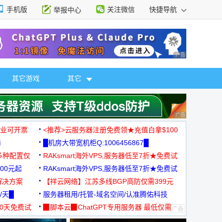
手机版
关注微信
快捷导航
举报中心
性选择
广告 商业广告，理
其它游戏
其它
广告 商业广告，理
，企业可开票
<推荐>云服务器注册免费领★充值白拿$100
器
█机房大带宽机柜Q:1006456867█
多种配置仅
RAKsmart海外VPS,服务器低至7折★免费试
00元起
用★
RAKsmart海外VPS,服务器低至7折★免费试
解决方案
用★
【祥云网络】江苏多线BGP高防仅需399元
/天█
服务器租用/托管-域名空间/认准腾佑科技
30天免费试
▉脚本云▉ChatGPT专用服务器 最低仅需
19元/月