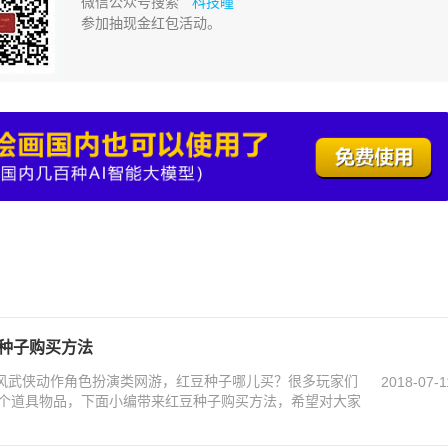
微信公众号搜索 “
科技瞳
”
参加抽现金红包活动。
豆种子购买方法
国风武侠动作角色扮演类网游，红豆种子哪儿买？很多玩家们
2018-07-1
个道具物品，下面小编带来红豆种子购买方法，希望对大家