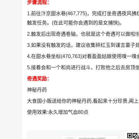
步骤流程：
1.前往汴京甜水巷(467,775)，完成打坐奇遇
触发任务。(在此可能你会遇到的是女捕快)。
2.触发后出现奇遇卷轴，也就是这个奇遇可以做啦
3.如果没有触发的话，建议收集碎红玉到谨言童子
4.在甜水巷坐标(470,763)对着盈盈姑娘使用嗅
5.接着会和一个和尚进行战斗，打败他之后去房顶坐标(
奇遇奖励：
神秘丹药
大食国小贩送给你的神秘丹药,看起来十分珍贵,闻
使用效果:永久增加气血80点