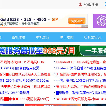
登录/注册
广告 商业广告，理
略
街机攻略
单机游戏
拳皇攻略
街机出招表
 不限流 本港DDOS不黑洞CDN
ClaudeAPI：Claude稳定直连
G1TSSD G口服务器租用仅需
Hostia.io 海外自营VPS物理服务
可免费测试
址查询▉ip归属地ip风险★天天免费查
万恒网络-国内高防物理服务器，
】250个随机IP 50M带宽 800元
99元/月起
香港、美国1-10G口宿主机低至35
-西安电信骨干线路云主机16核16G
微子网络 高效、可靠的网络服务
核8G10M69元每月
█华瑞云：香港/美国vps仅需0.6元
络██◆◆◆300G高防仅需599元
★31idc★香港云服务器2核4G★
用◆