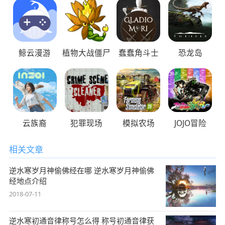
鲸云漫游
植物大战僵尸
蠢蠢角斗士
恐龙岛
云族裔
犯罪现场
模拟农场
JOJO冒险
相关文章
逆水寒岁月神偷佛经在哪 逆水寒岁月神偷佛
经地点介绍
2018-07-11
逆水寒初通音律称号怎么得 称号初通音律获