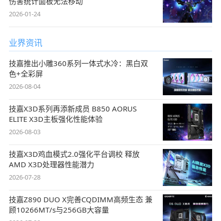
伤害统计面板无法移动
2026-01-24
业界资讯
技嘉推出小雕360系列一体式水冷：黑白双
色+全彩屏
2026-08-04
技嘉X3D系列再添新成员 B850 AORUS
ELITE X3D主板强化性能体验
2026-08-03
技嘉X3D鸡血模式2.0强化平台调校 释放
AMD X3D处理器性能潜力
2026-07-28
技嘉Z890 DUO X完善CQDIMM高频生态 兼
顾10266MT/s与256GB大容量