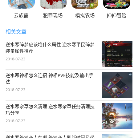
云族裔
犯罪现场
模拟农场
JOJO冒险
相关文章
逆水寒碎梦应该堆什么属性 逆水寒平民碎梦
装备属性推荐
2018-07-23
逆水寒神相怎么连招 神相PVE技能及输出手
法
2018-07-23
逆水寒杂草怎么清理 逆水寒杂草任务清理技
巧分享
2018-07-23
逆水寒绝技商人在哪 绝技商人刷新时间及坐