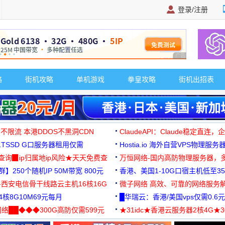
登录/注册
广告 商业广告，理
略
街机攻略
单机游戏
拳皇攻略
街机出招表
 不限流 本港DDOS不黑洞CDN
ClaudeAPI：Claude稳定直连
G1TSSD G口服务器租用仅需
Hostia.io 海外自营VPS物理服务
可免费测试
址查询▉ip归属地ip风险★天天免费查
万恒网络-国内高防物理服务器，
】250个随机IP 50M带宽 800元
99元/月起
香港、美国1-10G口宿主机低至35
-西安电信骨干线路云主机16核16G
微子网络 高效、可靠的网络服务
核8G10M69元每月
█华瑞云：香港/美国vps仅需0.6元
络██◆◆◆300G高防仅需599元
★31idc★香港云服务器2核4G★
用◆