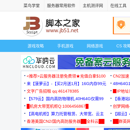
菜鸟学堂
服务器常用软件
主机测评网
在线工具
游戏攻略
手机游戏
网络游戏
CS 攻
<推荐>云服务器注册免费领★充值白拿$100
CN2加速
来【菠萝云】-【买2月送1月】16G内存99元
48H64
文字广告招租 qq:461478385
3000+
▉IP地
【579云】国内高防物理机,40H64G仅需99
【香港站群
元
█机房大带宽机柜Q:1006456867█
创梦网络
【高电机柜】算力托管租赁、大带宽、云主
88元/月
【超云】4
机
香港美国CN2/国内高防服务器██全科云██
██群英网
◆◆◆