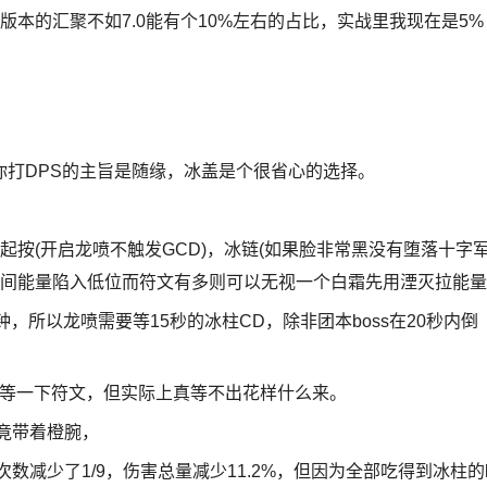
本的汇聚不如7.0能有个10%左右的占比，实战里我现在是5%
打DPS的主旨是随缘，冰盖是个很省心的选择。
一起按(开启龙喷不触发GCD)，冰链(如果脸非常黑没有堕落十字
期间能量陷入低位而符文有多则可以无视一个白霜先用湮灭拉能量
，所以龙喷需要等15秒的冰柱CD，除非团本boss在20秒内倒
手等一下符文，但实际上真等不出花样什么来。
竟带着橙腕，
数减少了1/9，伤害总量减少11.2%，但因为全部吃得到冰柱的