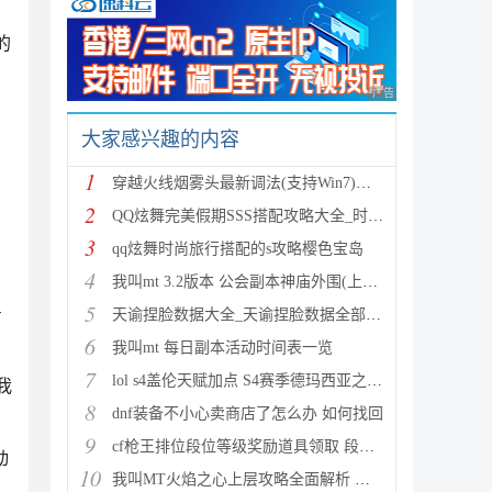
的
广告 商业广告，理性
大家感兴趣的内容
1
穿越火线烟雾头最新调法(支持Win7)图文攻略
2
QQ炫舞完美假期SSS搭配攻略大全_时尚旅行完美假期1-15
3
qq炫舞时尚旅行搭配的s攻略樱色宝岛
4
我叫mt 3.2版本 公会副本神庙外围(上层)攻略心得
5
号
天谕捏脸数据大全_天谕捏脸数据全部汇总
6
我叫mt 每日副本活动时间表一览
7
lol s4盖伦天赋加点 S4赛季德玛西亚之力符文与出装推
我
8
dnf装备不小心卖商店了怎么办 如何找回
9
cf枪王排位段位等级奖励道具领取 段位等级奖励大全
动
10
我叫MT火焰之心上层攻略全面解析 挑战拉格罗斯