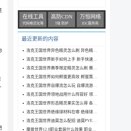
还
在线工具
高防CDN
万恒网络
代码格式化等
T级 防护
IDC服务商
最近更新的内容
秒
洛克王国世界异色精灵怎么刷 异色精灵高效刷取指南
洛克王国世界新手如何上手 新手快速入门教学
洛克王国世界赛季限定精灵怎么刷 赛季限定奇遇精灵刷
灭
洛克王国世界如何孵蛋更高效 孵蛋策略分享
浪
洛克王国世界自爆流怎么玩 自爆流游玩心得
个
洛克王国世界领地战用什么阵容好 领地战速通阵容推荐
洛克王国世界形态精灵果实怎么得 各形态精灵果实获取
洛克王国世界绝缘球材料在哪 绝缘球材料收集线路攻略
洛克王国世界迪莫怎么配招 迪莫PVE与PVP配招推荐
把
魔兽世界12.0职业套装什么效果 职业套装一览