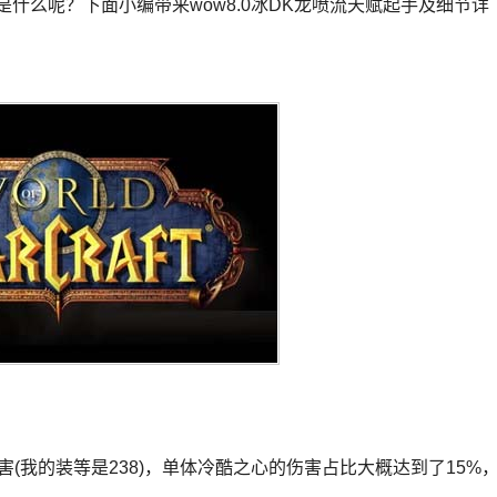
是什么呢？下面小编带来wow8.0冰DK龙喷流天赋起手及细节详
害(我的装等是238)，单体冷酷之心的伤害占比大概达到了15%