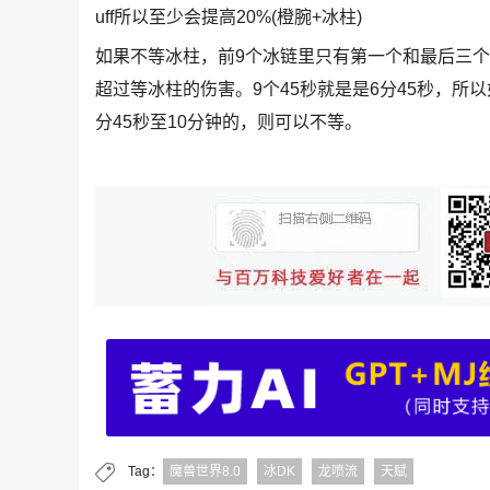
uff所以至少会提高20%(橙腕+冰柱)
如果不等冰柱，前9个冰链里只有第一个和最后三
超过等冰柱的伤害。9个45秒就是是6分45秒，所
分45秒至10分钟的，则可以不等。
Tag：
魔兽世界8.0
冰DK
龙喷流
天赋