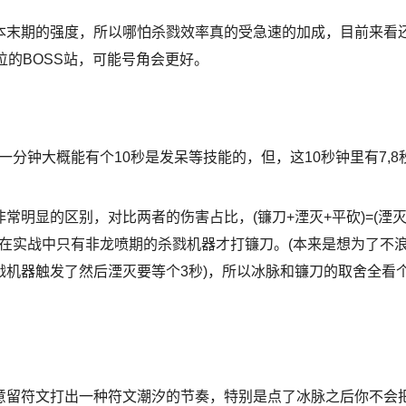
本末期的强度，所以哪怕杀戮效率真的受急速的加成，目前来看
位的BOSS站，可能号角会更好。
分钟大概能有个10秒是发呆等技能的，但，这10秒钟里有7,8
明显的区别，对比两者的伤害占比，(镰刀+湮灭+平砍)=(湮
我在实战中只有非龙喷期的杀戮机器才打镰刀。(本来是想为了不
机器触发了然后湮灭要等个3秒)，所以冰脉和镰刀的取舍全看
意留符文打出一种符文潮汐的节奏，特别是点了冰脉之后你不会