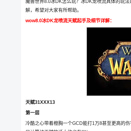
魔兽世界8.0冰DK怎么玩？冰DK龙喷流具体的玩法
解，希望对大家有所帮助。
wow8.0冰DK龙喷流天赋起手及细节详解：
天赋31XXX13
第一层
冷酷之心带着橙胸一个GCD能打1万8甚至更高的伤