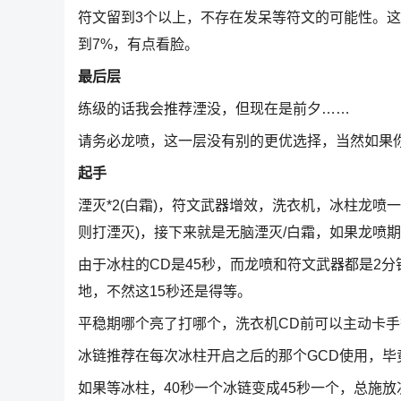
符文留到3个以上，不存在发呆等符文的可能性。这版
到7%，有点看脸。
最后层
练级的话我会推荐湮没，但现在是前夕……
请务必龙喷，这一层没有别的更优选择，当然如果你
起手
湮灭*2(白霜)，符文武器增效，洗衣机，冰柱龙喷
则打湮灭)，接下来就是无脑湮灭/白霜，如果龙喷
由于冰柱的CD是45秒，而龙喷和符文武器都是2分钟
地，不然这15秒还是得等。
平稳期哪个亮了打哪个，洗衣机CD前可以主动卡
冰链推荐在每次冰柱开启之后的那个GCD使用，毕
如果等冰柱，40秒一个冰链变成45秒一个，总施放次