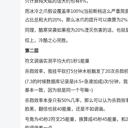
只计算纯天赋的话大约也有6%，
而冰冷之爪假设覆盖率100%(当前断档这么严重简
占比总和大约20%，那么冰爪的提升可以换算为2%
同理，酷寒突袭如果视为20%湮灭伤害的话，也就是
综上，冷酷之心完胜。
第二层
符文调谐实测平均大约1秒1能量
杀戮效率，我挂平砍打5分钟木桩触发了20次杀戮
(7.3的时候数据库记录是(4.5+急速加成)次/分钟
基本一致，因为就是同一个号嘛~)
杀戮效率本身只有50%几率，那么可以认为杀戮效
脸黑，翻倍也就40能量，还是不如调谐。
号角为45秒2符文25能量，换算成45秒45能量，
的调谐差一点