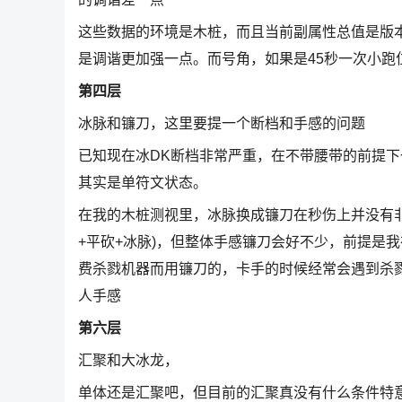
这些数据的环境是木桩，而且当前副属性总值是版
是调谐更加强一点。而号角，如果是45秒一次小跑
第四层
冰脉和镰刀，这里要提一个断档和手感的问题
已知现在冰DK断档非常严重，在不带腰带的前提下一
其实是单符文状态。
在我的木桩测视里，冰脉换成镰刀在秒伤上并没有非常
+平砍+冰脉)，但整体手感镰刀会好不少，前提是
费杀戮机器而用镰刀的，卡手的时候经常会遇到杀戮
人手感
第六层
汇聚和大冰龙，
单体还是汇聚吧，但目前的汇聚真没有什么条件特