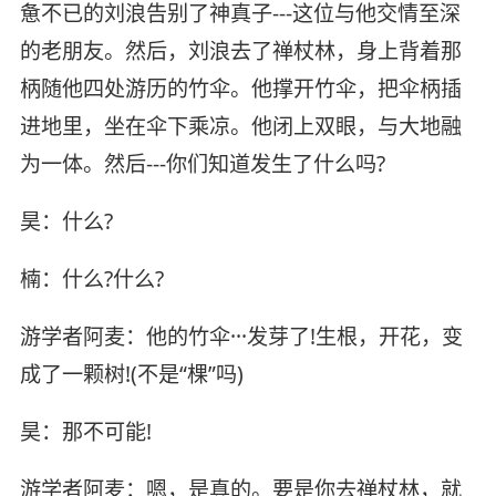
惫不已的刘浪告别了神真子---这位与他交情至深
的老朋友。然后，刘浪去了禅杖林，身上背着那
柄随他四处游历的竹伞。他撑开竹伞，把伞柄插
进地里，坐在伞下乘凉。他闭上双眼，与大地融
为一体。然后---你们知道发生了什么吗?
昊：什么?
楠：什么?什么?
游学者阿麦：他的竹伞···发芽了!生根，开花，变
成了一颗树!(不是“棵”吗)
昊：那不可能!
游学者阿麦：嗯，是真的。要是你去禅杖林，就