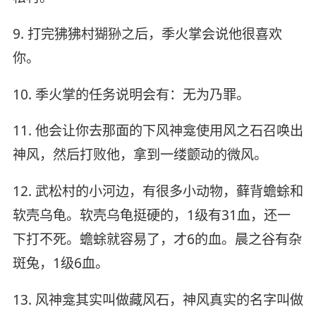
9. 打完狒狒村猢狲之后，季火掌会说他很喜欢
你。
10. 季火掌的任务说明会有：无为乃罪。
11. 他会让你去那面的下风神龛使用风之石召唤出
神风，然后打败他，拿到一缕颤动的微风。
12. 武松村的小河边，有很多小动物，藓背蟾蜍和
软壳乌龟。软壳乌龟挺硬的，1级有31血，还一
下打不死。蟾蜍就容易了，才6的血。晨之谷有杂
斑兔，1级6血。
13. 风神龛其实叫做藏风石，神风真实的名字叫做