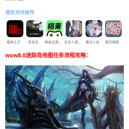
爆款游戏推荐
森林之子
恐龙岛
格来云游戏
女巨人游乐场
魔法少女
架空地图
wow8.0迷踪岛地图任务流程攻略：