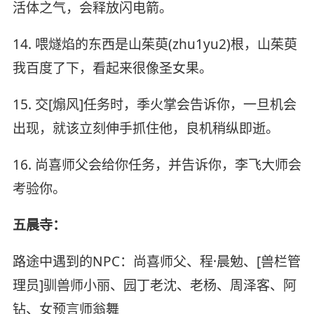
活体之气，会释放闪电箭。
14. 喂燧焰的东西是山茱萸(zhu1yu2)根，山茱萸
我百度了下，看起来很像圣女果。
15. 交[煽风]任务时，季火掌会告诉你，一旦机会
出现，就该立刻伸手抓住他，良机稍纵即逝。
16. 尚喜师父会给你任务，并告诉你，李飞大师会
考验你。
五晨寺：
路途中遇到的NPC：尚喜师父、程·晨勉、[兽栏管
理员]驯兽师小丽、园丁老沈、老杨、周泽客、阿
钻、女预言师翁舞