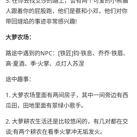
5. 在你去找艾莎的路上，会有两个可爱的小熊猫
人跟着你的屁股跑，他们是蔡和小邓，他们对你
带回燧焰的事迹非常感兴趣!
大萝农场：
路途中遇到的NPC：[铁匠]钧·铁息、乔乔·铁眉、
高·夏酒、季·火掌、点灯人苏涅
途中趣事：
1. 大萝农场里面有两间房子，其中一间旁边有西
瓜田，田地里面有翠绿小歌手。
2. 大萝耕农生活还是比较悠闲的，有几对都在交
谈;有两个耕农在看季火掌冲无垢发火。