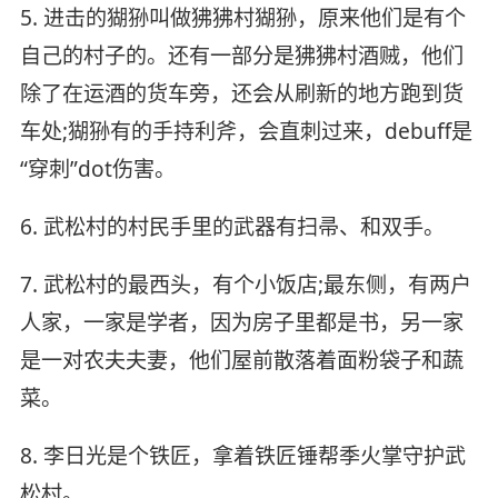
5. 进击的猢狲叫做狒狒村猢狲，原来他们是有个
自己的村子的。还有一部分是狒狒村酒贼，他们
除了在运酒的货车旁，还会从刷新的地方跑到货
车处;猢狲有的手持利斧，会直刺过来，debuff是
“穿刺”dot伤害。
6. 武松村的村民手里的武器有扫帚、和双手。
7. 武松村的最西头，有个小饭店;最东侧，有两户
人家，一家是学者，因为房子里都是书，另一家
是一对农夫夫妻，他们屋前散落着面粉袋子和蔬
菜。
8. 李日光是个铁匠，拿着铁匠锤帮季火掌守护武
松村。