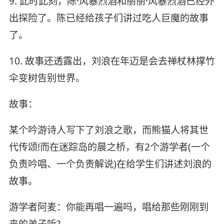
9. 此时此刻，陈·风暴烈酒和丽丽·风暴烈酒已经外
出探险了。陈已经给孩子们讲过吃人巨魔的故事
了。
10. 故事还透露出，刘浪在年迈是会去禅杖林撑竹
伞变树告别世界。
故事：
某个吟游诗人写下了刘浪之歌，而熊猫人将其世
代传颂!而在迷踪岛的晨之桥，有2个游学者(一个
负责吟唱、一个负责解说)在给学生们讲述刘浪的
故事。
游学者阿麦：你能再唱一遍吗，唱给那些刚刚到