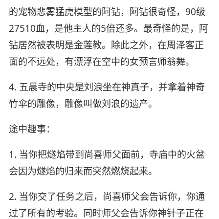
的宠物悲雾猛虎模型的阿钻，阿钻很奇怪，90级
27510血，是他主人的5倍还多。最奇怪的是，阿
钻居然被表明是金莲教。除此之外，在周泽客正
面的不远处，有漂浮在空中的女预言师翁舞。
4. 五晨寺的中央是刘浪坐在神真子，并拿着神奇
竹伞的雕像，雕像叫做刘浪的遗产。
途中趣事：
1. 当你把燧焰带到尚喜师父面前，寺庙中的火盆
会因为燧焰的归来而突然燃烧起来。
2. 当你交了任务之后，尚喜师父会告诉你，你通
过了所有的考验。同时师父会告诉你神针子正在