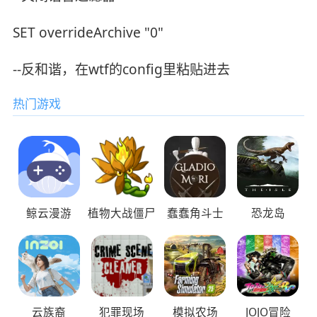
SET overrideArchive "0"
--反和谐，在wtf的config里粘贴进去
热门游戏
鲸云漫游
植物大战僵尸
蠢蠢角斗士
恐龙岛
云族裔
犯罪现场
模拟农场
JOJO冒险