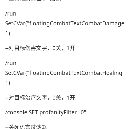
/run
SetCVar("floatingCombatTextCombatDamage",
1)
--对目标伤害文字，0关，1开
/run
SetCVar("floatingCombatTextCombatHealing",
1)
--对目标治疗文字，0关，1开
/console SET profanityFilter "0"
--关闭语言过滤器