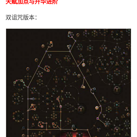
天赋加点与升华进阶
双诅咒版本：