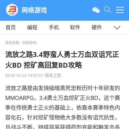
网络游戏
首页
编程
手机
软件
硬件
教程
平面
服务器
游戏攻略
网络游戏
>
>
流放之路3.4野蛮人勇士万血双诅咒正
火BD 挖矿高回复BD攻略
2018-10-23 14:57:01
脚本之家
流放之路是由发烧级暗黑死忠粉历时十年研发的
MMOARPG，3.4勇士万血挖矿正火BD，这个赛
季在传统勇士正火的基础上，依靠本赛季特色内
容化石，针对挖矿怪物绝大多数没有诅咒抗性，
且战斗不断，持续容易获得药剂充能和触发击杀