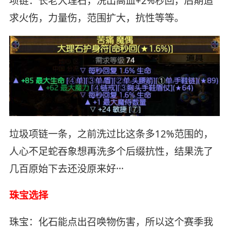
项链：长老大理石，洗出高血+2%秒回，后期追
求火伤，力量伤，范围扩大，抗性等等。
垃圾项链一条，之前洗过比这条多12%范围的，
人心不足蛇吞象想再洗多个后缀抗性，结果洗了
几百原始下去还没原来好···
珠宝选择
珠宝：化石能点出召唤物伤害，所以这个赛季我