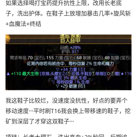
如果选择喝打宝药提升抗性上限，改用长老底
子，洗出护体。在鞋子上放增加暴击几率+旋风斩
+血魔法+终结
我这鞋子比较烂，没速度没抗性，好点的要弄个
移动速度···平时刷T16我会换上带移速的鞋子，挖
矿到深层了才穿这双鞋子···