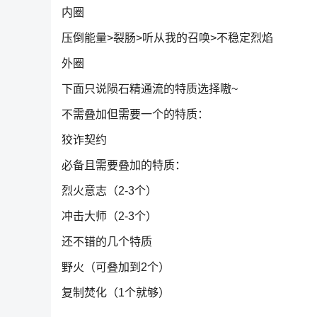
内圈
压倒能量>裂肠>听从我的召唤>不稳定烈焰
外圈
下面只说陨石精通流的特质选择嗷~
不需叠加但需要一个的特质：
狡诈契约
必备且需要叠加的特质：
烈火意志（2-3个）
冲击大师（2-3个）
还不错的几个特质
野火（可叠加到2个）
复制焚化（1个就够）