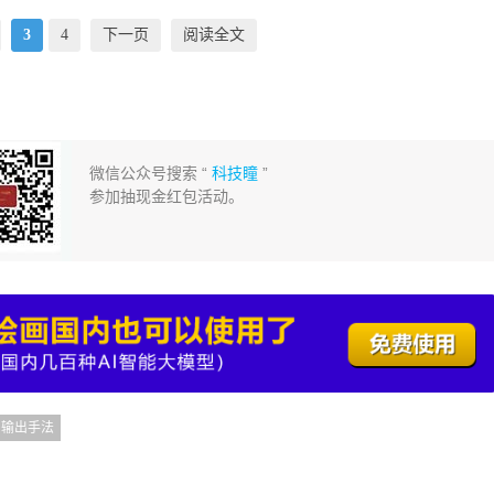
3
4
下一页
阅读全文
微信公众号搜索 “
科技瞳
”
参加抽现金红包活动。
输出手法