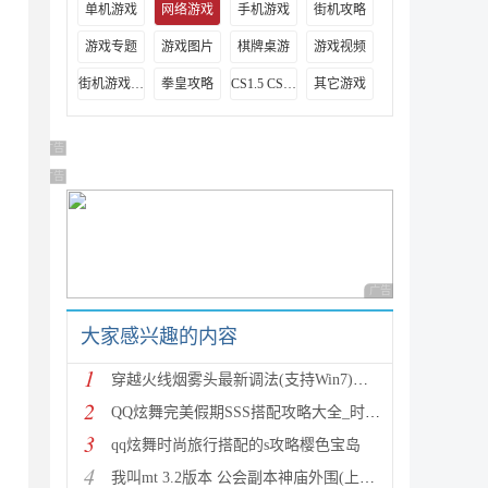
单机游戏
网络游戏
手机游戏
街机攻略
游戏专题
游戏图片
棋牌桌游
游戏视频
街机游戏出招表
拳皇攻略
CS1.5 CS1.6攻略
其它游戏
广告 商业广告，理性选择
广告 商业广告，理性选择
广告 商业广告，理性
大家感兴趣的内容
1
穿越火线烟雾头最新调法(支持Win7)图文攻略
2
QQ炫舞完美假期SSS搭配攻略大全_时尚旅行完美假期1-15
3
qq炫舞时尚旅行搭配的s攻略樱色宝岛
4
我叫mt 3.2版本 公会副本神庙外围(上层)攻略心得