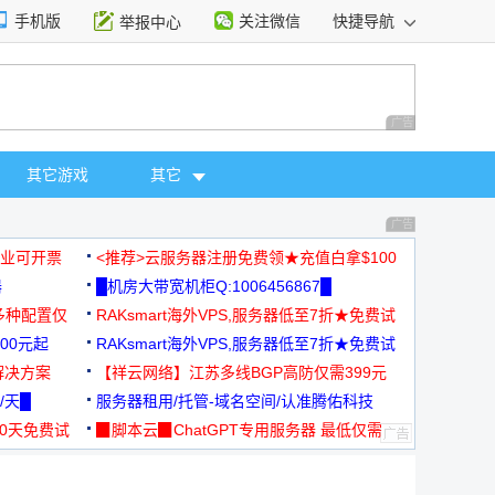
手机版
关注微信
快捷导航
举报中心
性选择
广告 商业广告，理
其它游戏
其它
广告 商业广告，理
，企业可开票
<推荐>云服务器注册免费领★充值白拿$100
器
█机房大带宽机柜Q:1006456867█
多种配置仅
RAKsmart海外VPS,服务器低至7折★免费试
00元起
用★
RAKsmart海外VPS,服务器低至7折★免费试
解决方案
用★
【祥云网络】江苏多线BGP高防仅需399元
/天█
服务器租用/托管-域名空间/认准腾佑科技
30天免费试
▉脚本云▉ChatGPT专用服务器 最低仅需
19元/月