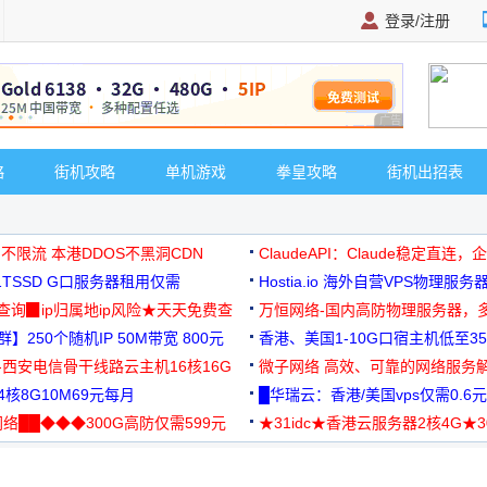
登录/注册
广告 商业广告，理
略
街机攻略
单机游戏
拳皇攻略
街机出招表
 不限流 本港DDOS不黑洞CDN
ClaudeAPI：Claude稳定直连
G1TSSD G口服务器租用仅需
Hostia.io 海外自营VPS物理服务
可免费测试
址查询▉ip归属地ip风险★天天免费查
万恒网络-国内高防物理服务器，
】250个随机IP 50M带宽 800元
99元/月起
香港、美国1-10G口宿主机低至35
-西安电信骨干线路云主机16核16G
微子网络 高效、可靠的网络服务
核8G10M69元每月
█华瑞云：香港/美国vps仅需0.6元
络██◆◆◆300G高防仅需599元
★31idc★香港云服务器2核4G★
用◆