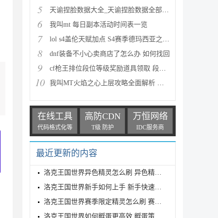
5
天谕捏脸数据大全_天谕捏脸数据全部汇总
6
我叫mt 每日副本活动时间表一览
7
lol s4盖伦天赋加点 S4赛季德玛西亚之力符文与出装推
8
dnf装备不小心卖商店了怎么办 如何找回
9
cf枪王排位段位等级奖励道具领取 段位等级奖励大全
10
我叫MT火焰之心上层攻略全面解析 挑战拉格罗斯
在线工具
高防CDN
万恒网络
代码格式化等
T级 防护
IDC服务商
最近更新的内容
洛克王国世界异色精灵怎么刷 异色精灵高效刷取指南
洛克王国世界新手如何上手 新手快速入门教学
洛克王国世界赛季限定精灵怎么刷 赛季限定奇遇精灵刷
洛克王国世界如何孵蛋更高效 孵蛋策略分享