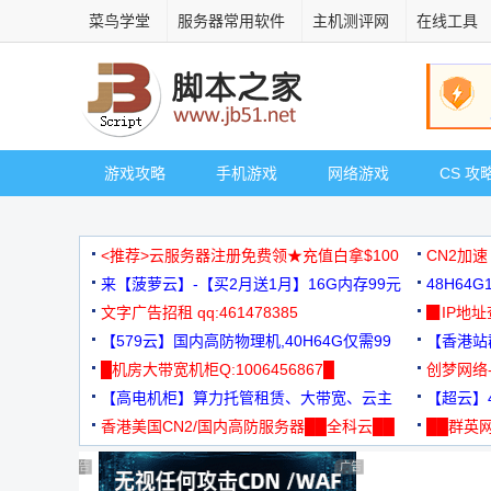
菜鸟学堂
服务器常用软件
主机测评网
在线工具
游戏攻略
手机游戏
网络游戏
CS 攻
<推荐>云服务器注册免费领★充值白拿$100
CN2加速
来【菠萝云】-【买2月送1月】16G内存99元
48H64
文字广告招租 qq:461478385
3000+
▉IP地
【579云】国内高防物理机,40H64G仅需99
【香港站群
元
█机房大带宽机柜Q:1006456867█
创梦网络
【高电机柜】算力托管租赁、大带宽、云主
88元/月
【超云】4
机
香港美国CN2/国内高防服务器██全科云██
██群英网
◆◆◆
广告 商业广告，理性选择
广告 商业广告，理性选择
广告 商业广告，理性选择
广告 商业广告，理性选择