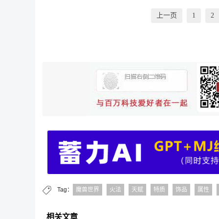
上一页
1
2
Tag：
魔兽世界
火法
天赋
特质
饰品
属性
相关文章