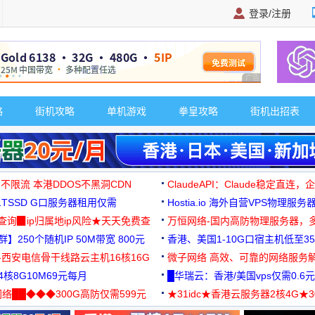
登录/注册
广告 商业广告，理
略
街机攻略
单机游戏
拳皇攻略
街机出招表
 不限流 本港DDOS不黑洞CDN
ClaudeAPI：Claude稳定直连
G1TSSD G口服务器租用仅需
Hostia.io 海外自营VPS物理服务
可免费测试
址查询▉ip归属地ip风险★天天免费查
万恒网络-国内高防物理服务器，
】250个随机IP 50M带宽 800元
99元/月起
香港、美国1-10G口宿主机低至35
-西安电信骨干线路云主机16核16G
微子网络 高效、可靠的网络服务
核8G10M69元每月
█华瑞云：香港/美国vps仅需0.6元
络██◆◆◆300G高防仅需599元
★31idc★香港云服务器2核4G★
用◆