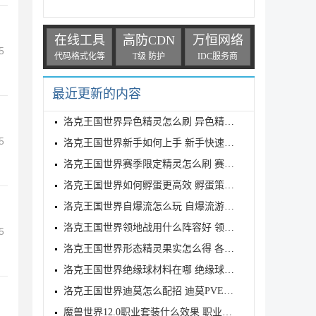
在线工具
高防CDN
万恒网络
5
代码格式化等
T级 防护
IDC服务商
最近更新的内容
洛克王国世界异色精灵怎么刷 异色精灵高效刷取指南
5
洛克王国世界新手如何上手 新手快速入门教学
洛克王国世界赛季限定精灵怎么刷 赛季限定奇遇精灵刷
洛克王国世界如何孵蛋更高效 孵蛋策略分享
洛克王国世界自爆流怎么玩 自爆流游玩心得
洛克王国世界领地战用什么阵容好 领地战速通阵容推荐
5
洛克王国世界形态精灵果实怎么得 各形态精灵果实获取
洛克王国世界绝缘球材料在哪 绝缘球材料收集线路攻略
洛克王国世界迪莫怎么配招 迪莫PVE与PVP配招推荐
魔兽世界12.0职业套装什么效果 职业套装一览