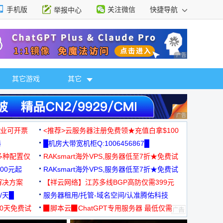
手机版
关注微信
快捷导航
举报中心
性选择
广告 商业广告，理
其它游戏
其它
广告 商业广告，理
，企业可开票
<推荐>云服务器注册免费领★充值白拿$100
器
█机房大带宽机柜Q:1006456867█
多种配置仅
RAKsmart海外VPS,服务器低至7折★免费试
00元起
用★
RAKsmart海外VPS,服务器低至7折★免费试
解决方案
用★
【祥云网络】江苏多线BGP高防仅需399元
/天█
服务器租用/托管-域名空间/认准腾佑科技
30天免费试
▉脚本云▉ChatGPT专用服务器 最低仅需
19元/月