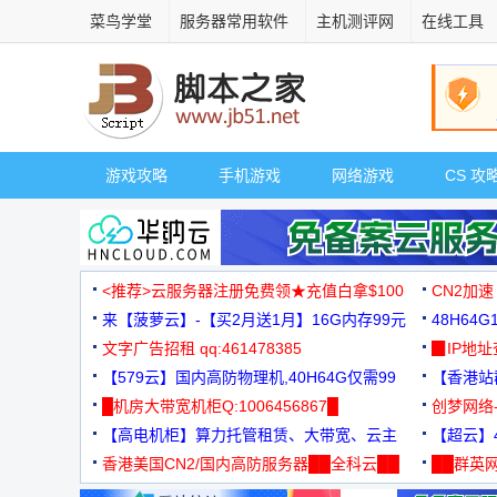
菜鸟学堂
服务器常用软件
主机测评网
在线工具
游戏攻略
手机游戏
网络游戏
CS 攻
<推荐>云服务器注册免费领★充值白拿$100
CN2加速
来【菠萝云】-【买2月送1月】16G内存99元
48H64
文字广告招租 qq:461478385
3000+
▉IP地
【579云】国内高防物理机,40H64G仅需99
【香港站群
元
█机房大带宽机柜Q:1006456867█
创梦网络
【高电机柜】算力托管租赁、大带宽、云主
88元/月
【超云】4
机
香港美国CN2/国内高防服务器██全科云██
██群英网
◆◆◆