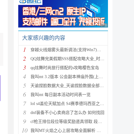
广告 商业广告，理性
大家感兴趣的内容
1
穿越火线烟雾头最新调法(支持Win7)图文攻略
2
QQ炫舞完美假期SSS搭配攻略大全_时尚旅行完美假期1-15
3
qq炫舞时尚旅行搭配的s攻略樱色宝岛
4
我叫mt 3.2版本 公会副本神庙外围(上层)攻略心得
5
天谕捏脸数据大全_天谕捏脸数据全部汇总
6
我叫mt 每日副本活动时间表一览
7
lol s4盖伦天赋加点 S4赛季德玛西亚之力符文与出装推
8
dnf装备不小心卖商店了怎么办 如何找回
9
cf枪王排位段位等级奖励道具领取 段位等级奖励大全
10
我叫MT火焰之心上层攻略全面解析 挑战拉格罗斯