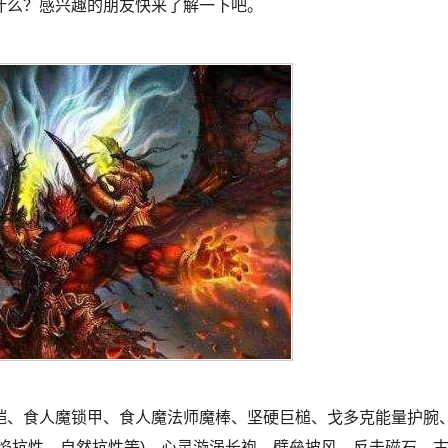
什么？感兴趣的朋友快来了解一下吧。
铠、食人魔锁甲、食人魔法师魔棒、坚硬巨槌、戈多克能量护腕
焰抗性、自然抗性等)、心灵漩涡长袍、壁垒披风、反击磁石、