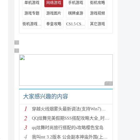
单机游戏
网络游戏
手机游戏
街机攻略
游戏专题
游戏图片
棋牌桌游
游戏视频
街机游戏出招表
拳皇攻略
CS1.5 CS1.6攻略
其它游戏
广告 商业广告，理性选择
广告 商业广告，理性选择
广告 商业广告，理性
大家感兴趣的内容
1
穿越火线烟雾头最新调法(支持Win7)图文攻略
2
QQ炫舞完美假期SSS搭配攻略大全_时尚旅行完美假期1-15
3
qq炫舞时尚旅行搭配的s攻略樱色宝岛
、
4
我叫mt 3.2版本 公会副本神庙外围(上层)攻略心得
古