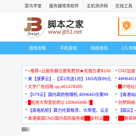
菜鸟学堂
服务器常用软件
主机测评网
在线工具
游戏攻略
手机游戏
网络游戏
CS 攻
<推荐>云服务器注册免费领★充值白拿$100
CN2加速
来【菠萝云】-【买2月送1月】16G内存99元
48H64
文字广告招租 qq:461478385
3000+
▉IP地
【579云】国内高防物理机,40H64G仅需99
【香港站群
元
█机房大带宽机柜Q:1006456867█
创梦网络
【高电机柜】算力托管租赁、大带宽、云主
88元/月
【超云】4
机
香港美国CN2/国内高防服务器██全科云██
██群英网
◆◆◆
广告 商业广告，理性选择
广告 商业广告，理性选择
广告 商业广告，理性选择
广告 商业广告，理性选择
广告 商业广告，理性选择