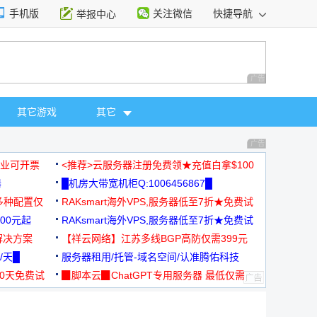
手机版
关注微信
快捷导航
举报中心
性选择
广告 商业广告，理
其它游戏
其它
广告 商业广告，理
，企业可开票
<推荐>云服务器注册免费领★充值白拿$100
器
█机房大带宽机柜Q:1006456867█
多种配置仅
RAKsmart海外VPS,服务器低至7折★免费试
00元起
用★
RAKsmart海外VPS,服务器低至7折★免费试
解决方案
用★
【祥云网络】江苏多线BGP高防仅需399元
/天█
服务器租用/托管-域名空间/认准腾佑科技
30天免费试
▉脚本云▉ChatGPT专用服务器 最低仅需
19元/月