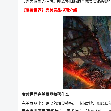
心完美贡品的掉落。那么怀旧服版本完美贡品掉落
《魔兽世界》完美贡品掉落介绍
魔兽世界完美贡品掉落什么
完美贡品出：暗淡的精灵戒指、荆棘盾牌、飓风肩
元素板甲束带(暗影抗性、奥术抗性、冰霜抗性、火