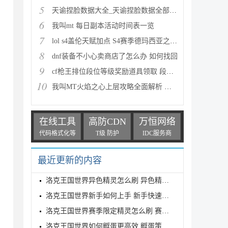
5
天谕捏脸数据大全_天谕捏脸数据全部汇总
6
我叫mt 每日副本活动时间表一览
7
lol s4盖伦天赋加点 S4赛季德玛西亚之力符文与出装推
8
dnf装备不小心卖商店了怎么办 如何找回
9
cf枪王排位段位等级奖励道具领取 段位等级奖励大全
10
我叫MT火焰之心上层攻略全面解析 挑战拉格罗斯
在线工具
高防CDN
万恒网络
代码格式化等
T级 防护
IDC服务商
最近更新的内容
洛克王国世界异色精灵怎么刷 异色精灵高效刷取指南
洛克王国世界新手如何上手 新手快速入门教学
洛克王国世界赛季限定精灵怎么刷 赛季限定奇遇精灵刷
洛克王国世界如何孵蛋更高效 孵蛋策略分享