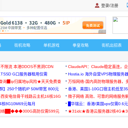
登录/注册
广告 商业广告，理
略
街机攻略
单机游戏
拳皇攻略
街机出招表
 不限流 本港DDOS不黑洞CDN
ClaudeAPI：Claude稳定直连
G1TSSD G口服务器租用仅需
Hostia.io 海外自营VPS物理服务
可免费测试
址查询▉ip归属地ip风险★天天免费查
万恒网络-国内高防物理服务器，
】250个随机IP 50M带宽 800元
99元/月起
香港、美国1-10G口宿主机低至35
-西安电信骨干线路云主机16核16G
微子网络 高效、可靠的网络服务
核8G10M69元每月
█华瑞云：香港/美国vps仅需0.6元
络██◆◆◆300G高防仅需599元
★31idc★香港云服务器2核4G★
用◆