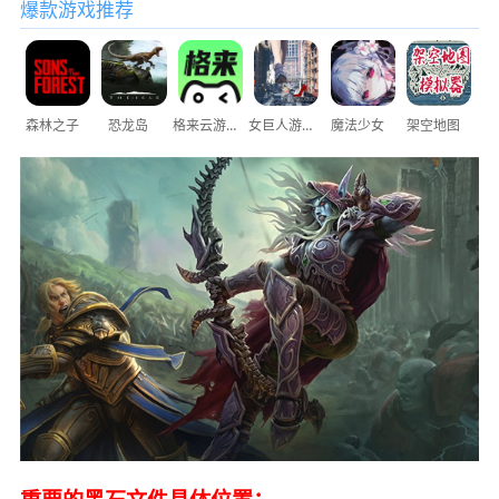
爆款游戏推荐
森林之子
恐龙岛
格来云游戏
女巨人游乐场
魔法少女
架空地图