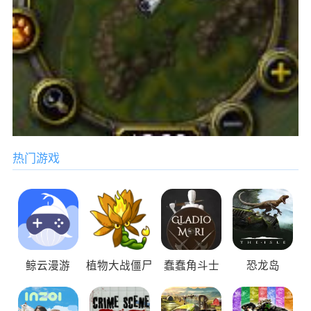
热门游戏
鲸云漫游
植物大战僵尸
蠢蠢角斗士
恐龙岛