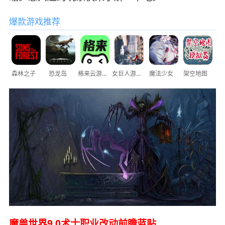
爆款游戏推荐
森林之子
恐龙岛
格来云游戏
女巨人游乐场
魔法少女
架空地图
魔兽世界9.0术士职业改动前瞻蓝贴