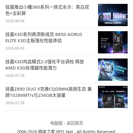
技嘉推出小雕360系列一体式水冷：黑白双
色+全彩屏
2026-08-04
技嘉X3D系列再添新成员 B850 AORUS
ELITE X3D主板强化性能体验
2026-08-03
技嘉X3D鸡血模式2.0强化平台调校 释放
AMD X3D处理器性能潜力
2026-07-28
技嘉Z890 DUO X完善CQDIMM高频生态 兼
顾10266MT/s与256GB大容量
2026-07-28
电脑版
-
返回首页
2006-2026 脚本之家 JB51.Net , All Rights Reserved.