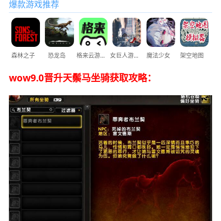
爆款游戏推荐
森林之子
恐龙岛
格来云游戏
女巨人游乐场
魔法少女
架空地图
wow9.0晋升天鬃马坐骑获取攻略：