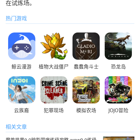
在试炼场。
热门游戏
鲸云漫游
植物大战僵尸
蠢蠢角斗士
恐龙岛
云族裔
犯罪现场
模拟农场
JOJO冒险
相关文章
魔兽世界9.0暗影国度练级攻略 wow9.0练级