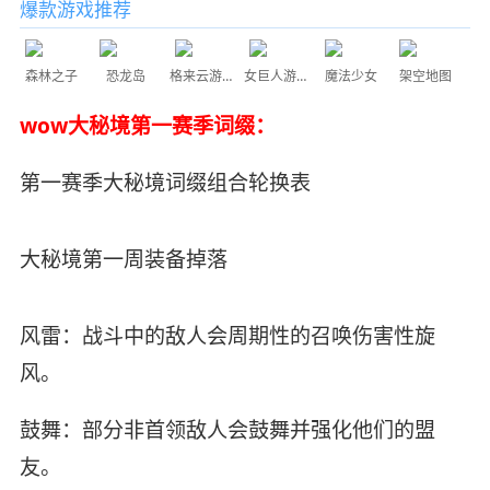
爆款游戏推荐
森林之子
恐龙岛
格来云游戏
女巨人游乐场
魔法少女
架空地图
wow大秘境第一赛季词缀：
第一赛季大秘境词缀组合轮换表
大秘境第一周装备掉落
风雷：战斗中的敌人会周期性的召唤伤害性旋
风。
鼓舞：部分非首领敌人会鼓舞并强化他们的盟
友。