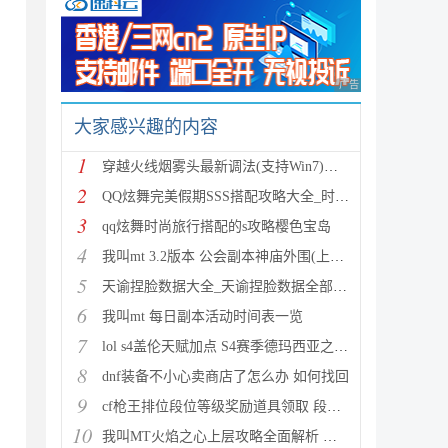
广告 商业广告，理性
大家感兴趣的内容
1
穿越火线烟雾头最新调法(支持Win7)图文攻略
2
QQ炫舞完美假期SSS搭配攻略大全_时尚旅行完美假期1-15
3
qq炫舞时尚旅行搭配的s攻略樱色宝岛
4
我叫mt 3.2版本 公会副本神庙外围(上层)攻略心得
5
天谕捏脸数据大全_天谕捏脸数据全部汇总
6
我叫mt 每日副本活动时间表一览
7
lol s4盖伦天赋加点 S4赛季德玛西亚之力符文与出装推
8
dnf装备不小心卖商店了怎么办 如何找回
9
cf枪王排位段位等级奖励道具领取 段位等级奖励大全
10
我叫MT火焰之心上层攻略全面解析 挑战拉格罗斯