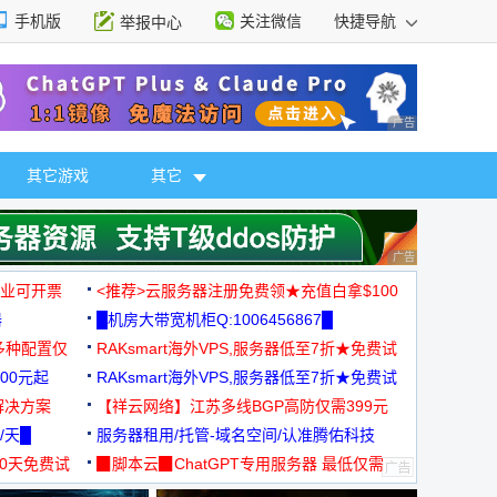
手机版
关注微信
快捷导航
举报中心
性选择
广告 商业广告，理
其它游戏
其它
广告 商业广告，理
，企业可开票
<推荐>云服务器注册免费领★充值白拿$100
器
█机房大带宽机柜Q:1006456867█
多种配置仅
RAKsmart海外VPS,服务器低至7折★免费试
00元起
用★
RAKsmart海外VPS,服务器低至7折★免费试
解决方案
用★
【祥云网络】江苏多线BGP高防仅需399元
/天█
服务器租用/托管-域名空间/认准腾佑科技
30天免费试
▉脚本云▉ChatGPT专用服务器 最低仅需
19元/月