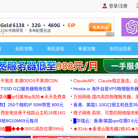
登录/注册
广告 商业广告，理
略
街机攻略
单机游戏
拳皇攻略
街机出招表
 不限流 本港DDOS不黑洞CDN
ClaudeAPI：Claude稳定直连
G1TSSD G口服务器租用仅需
Hostia.io 海外自营VPS物理服务
可免费测试
址查询▉ip归属地ip风险★天天免费查
万恒网络-国内高防物理服务器，
】250个随机IP 50M带宽 800元
99元/月起
香港、美国1-10G口宿主机低至35
-西安电信骨干线路云主机16核16G
微子网络 高效、可靠的网络服务
核8G10M69元每月
█华瑞云：香港/美国vps仅需0.6元
络██◆◆◆300G高防仅需599元
★31idc★香港云服务器2核4G★
用◆