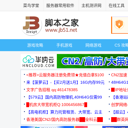
菜鸟学堂
服务器常用软件
主机测评网
在线工具
游戏攻略
手机游戏
网络游戏
CS 攻
<推荐>云服务器注册免费领★充值白拿$100
CN2加速
来【菠萝云】-【买2月送1月】16G内存99元
48H64
文字广告招租 qq:461478385
3000+
▉IP地
【579云】国内高防物理机,40H64G仅需99
【香港站群
元
█机房大带宽机柜Q:1006456867█
创梦网络
【高电机柜】算力托管租赁、大带宽、云主
88元/月
【超云】4
机
香港美国CN2/国内高防服务器██全科云██
██群英网
◆◆◆