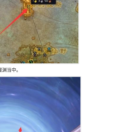
噬渊当中。