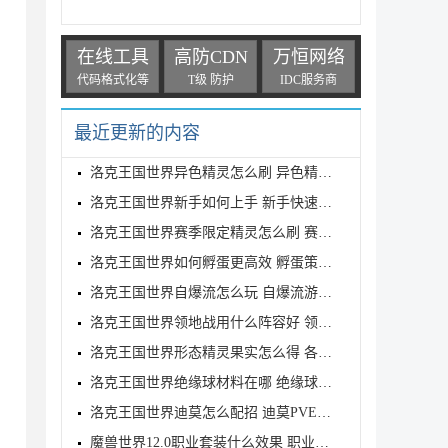
在线工具
高防CDN
万恒网络
代码格式化等
T级 防护
IDC服务商
最近更新的内容
洛克王国世界异色精灵怎么刷 异色精灵高效刷取指南
洛克王国世界新手如何上手 新手快速入门教学
洛克王国世界赛季限定精灵怎么刷 赛季限定奇遇精灵刷
洛克王国世界如何孵蛋更高效 孵蛋策略分享
洛克王国世界自爆流怎么玩 自爆流游玩心得
洛克王国世界领地战用什么阵容好 领地战速通阵容推荐
洛克王国世界形态精灵果实怎么得 各形态精灵果实获取
洛克王国世界绝缘球材料在哪 绝缘球材料收集线路攻略
洛克王国世界迪莫怎么配招 迪莫PVE与PVP配招推荐
魔兽世界12.0职业套装什么效果 职业套装一览