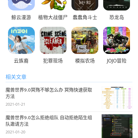
鲸云漫游
植物大战僵尸
蠢蠢角斗士
恐龙岛
云族裔
犯罪现场
模拟农场
JOJO冒险
相关文章
魔兽世界9.0冥殇不够怎么办 冥殇快速获取
方法
2021-01-21
魔兽世界9.0怎么拒绝组队 自动拒绝陌生组
队邀请方法
2021-01-20