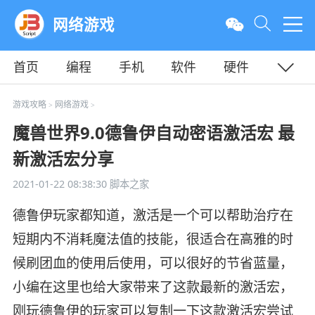
网络游戏
首页
编程
手机
软件
硬件
教程
平面
服务器
游戏攻略
网络游戏
>
>
魔兽世界9.0德鲁伊自动密语激活宏 最
新激活宏分享
2021-01-22 08:38:30
脚本之家
德鲁伊玩家都知道，激活是一个可以帮助治疗在
短期内不消耗魔法值的技能，很适合在高雅的时
候刷团血的使用后使用，可以很好的节省蓝量，
小编在这里也给大家带来了这款最新的激活宏，
刚玩德鲁伊的玩家可以复制一下这款激活宏尝试