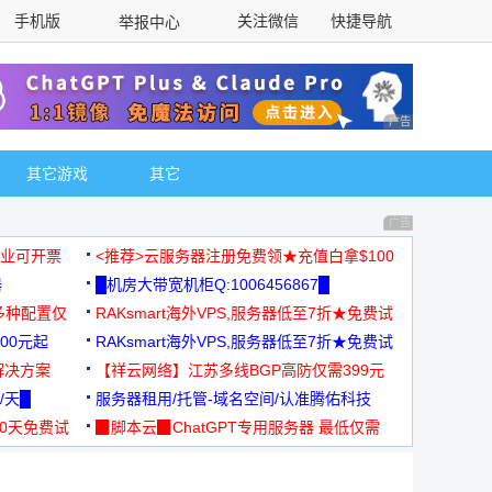
手机版
关注微信
快捷导航
举报中心
性选择
广告 商业广告，理
其它游戏
其它
广告 商业广告，理
，企业可开票
<推荐>云服务器注册免费领★充值白拿$100
器
█机房大带宽机柜Q:1006456867█
多种配置仅
RAKsmart海外VPS,服务器低至7折★免费试
00元起
用★
RAKsmart海外VPS,服务器低至7折★免费试
解决方案
用★
【祥云网络】江苏多线BGP高防仅需399元
/天█
服务器租用/托管-域名空间/认准腾佑科技
30天免费试
▉脚本云▉ChatGPT专用服务器 最低仅需
19元/月
择