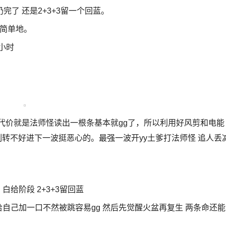
了 还是2+3+3留一个回蓝。
是简单地。
小时
代价就是法师怪读出一根条基本就gg了，所以利用好风剪和电能
制转不好进下一波挺恶心的。最强一波开yy土爹打法师怪 追人丢
白给阶段 2+3+3留回蓝
给自己加一口不然被跳容易gg 然后先觉醒火盆再复生 两条命还能