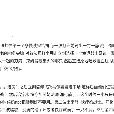
次法师怪第一个条快读完给罚 每一波打完前刷出一罚一静 战士哥
转的时候 尖啸 对着法师打个惩击立刻选择一个幸运战士哥读一
一起的刀扇，束缚没被集火的那只 然后直接原地唱歌拉血线 战
手 交化身奶。
。。。进房间之后立刻信仰飞跃马尔婆婆进中场 这样后面他们仨
战士 然后治疗术 快疗加灵奶法师 漏弓箭手，这个时候三小只是
的时候奶npc把静刷好不要用。第二波出来静+快疗奶战士。开化
第三波唱歌，没满的给个环或者快疗就满了 一只不漏。然后第四