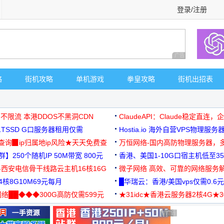
登录/注册
广告 商业广告，理
略
街机攻略
单机游戏
拳皇攻略
街机出招表
 不限流 本港DDOS不黑洞CDN
ClaudeAPI：Claude稳定直连
G1TSSD G口服务器租用仅需
Hostia.io 海外自营VPS物理服务
可免费测试
址查询▉ip归属地ip风险★天天免费查
万恒网络-国内高防物理服务器，
】250个随机IP 50M带宽 800元
99元/月起
香港、美国1-10G口宿主机低至35
-西安电信骨干线路云主机16核16G
微子网络 高效、可靠的网络服务
核8G10M69元每月
█华瑞云：香港/美国vps仅需0.6元
络██◆◆◆300G高防仅需599元
★31idc★香港云服务器2核4G★
用◆
广告 商业广告，理性选择
广告 商业广告，理性选