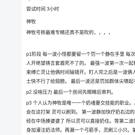
尝试时间 3小时
神牧
神牧号称最难专精还真不是吹的，，，，
p1阶段 每一波小怪都要留一个罚一个静在手里 每
人开绝望祷言套盾死不了的。 最强一波第一次一起
束缚亡灵让他俩时间轴错开。盯人完之后是一波俩人
士快不行了给翅膀。 最后一波还是罚加群体尖啸起
p2 没啥压力 最后一个房间先眼睛后审判。
p3 个人认为神牧是唯一一个奶魂要交技能的职业
会在这打架 灵可以刷到。 第一波静加快疗奶右边的
经在中场揍婆婆了 所以灵可以直接奶住。等第二波
身加灌注奶法师。再漏一个弓箭手，灵刷三小只。