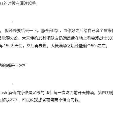
oss的时候有灌注起手。
， 但还是要给丢一下。静全部给t ，血修好之后给自己套个盾来
觉醒火盆。大天使奶15秒吧队友奶满然后在地上看会戏战士30
 15s大天使，然后再去世。大概满场之后还能偷个50s左右。
他的t都是正常打
rush 酒仙自疗也是足够的 酒仙每一次吃刀前开天神酒，第四刀
血解决不了，可以吃球或者预留两个活血层数。