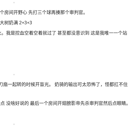
一个房间开野心 先打三个球再揍那个审判官。
树奶满 2+3+3
阳炎月火。我是控血空着空着就过了 甚至都没意识到 这是我唯一一个站
刀扇一起转的时候开盲光。 奶骑的输出可太恐怖了，怪都扛不住
个点 没啥好说的 最后一个房间开翅膀影帝先杀审判官然后点眼睛