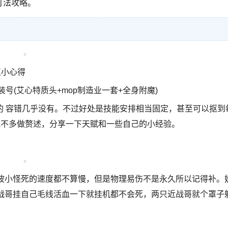
打法攻略。
点小心得
号(艾心特质头+mop制造业一套+全身附魔)
的 容错几乎没有。不过好处是技能安排相当固定，甚至可以抠到
边不多做赘述，分享一下天赋和一些自己的小经验。
一波小怪死的速度都不算慢，但是物理易伤不是永久所以记得补。
近战哥挂自己毛线活血一下就挂机都不会死，两只近战哥就个罩子