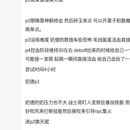
p2眼睛靠神鹤修血 然后碎玉单点 可以开罩子和
再单点。
p3没啥难度 奶僧的数值有些恐怖 毛线氤氲活血直接
p4控血阶段维持30左右 debuff出来的时候给自
可能接一发跳 起跳一瞬间直接活血 给自己血抬了一
尝试时间4小时
奶德p1
奶德的奶压力也不大 战士哥盯人变熊狂暴加铁鬃 
好吹风来打断技能然后换吹来引导npc集火
进p2换天赋