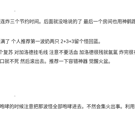
散魔连炸三个节约时间。后面就没啥说的了 最后一个房间也用神鹤
满了 个人推荐第一波奶两只 2+3+3留个怪回蓝。
己一个复苏 对加洛德挂毛线 注意不要活血 加洛德很残就氤氲 炸完很
口就不死 然后滚出去。推荐一下容错神器 觉醒火盆。
用咆哮的时候注意把那波怪全部咆哮进去。不然会集火出事。利用