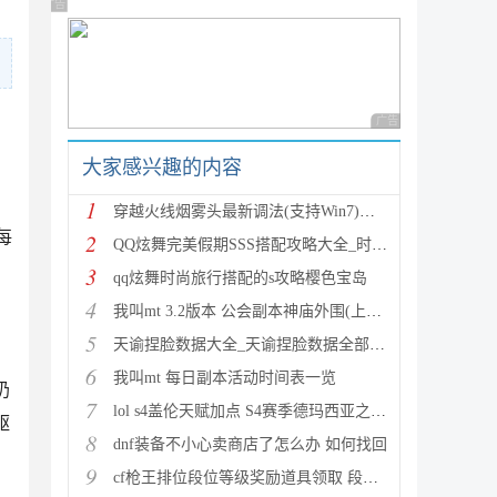
广告 商业广告，理性选择
广告 商业广告，理性
大家感兴趣的内容
1
穿越火线烟雾头最新调法(支持Win7)图文攻略
每
2
QQ炫舞完美假期SSS搭配攻略大全_时尚旅行完美假期1-15
3
qq炫舞时尚旅行搭配的s攻略樱色宝岛
4
我叫mt 3.2版本 公会副本神庙外围(上层)攻略心得
5
天谕捏脸数据大全_天谕捏脸数据全部汇总
6
我叫mt 每日副本活动时间表一览
奶
7
lol s4盖伦天赋加点 S4赛季德玛西亚之力符文与出装推
躯
8
dnf装备不小心卖商店了怎么办 如何找回
9
cf枪王排位段位等级奖励道具领取 段位等级奖励大全