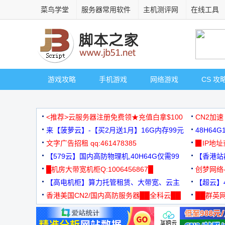
菜鸟学堂
服务器常用软件
主机测评网
在线工具
游戏攻略
手机游戏
网络游戏
CS 攻
<推荐>云服务器注册免费领★充值白拿$100
CN2加速
来【菠萝云】-【买2月送1月】16G内存99元
48H64
文字广告招租 qq:461478385
3000+
▉IP地
【579云】国内高防物理机,40H64G仅需99
【香港站群
元
█机房大带宽机柜Q:1006456867█
创梦网络
【高电机柜】算力托管租赁、大带宽、云主
88元/月
【超云】4
机
香港美国CN2/国内高防服务器██全科云██
██群英网
◆◆◆