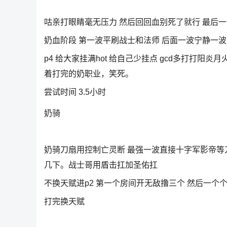
咕亲打眼睛毫无压力 然后回回血别死了就行 最后
奶血阶段 第一波平刷战士和法师 后面一波宁静一波大
p4 给大家挂满hot 给自己少挂点 gcd多打打
着打完的奶职业，笑死。
尝试时间 3.5小时
奶骑
奶骑刀扇用控制亡灵断 最强一波直接十字军影帝等
几下。战士哥用盾击扛加圣佑扛
不换天赋进p2 第一个房间开无敌撸三个 然后一个
打完换天赋