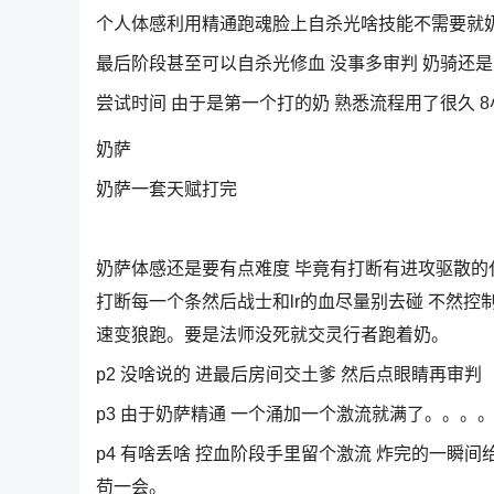
个人体感利用精通跑魂脸上自杀光啥技能不需要就奶完
最后阶段甚至可以自杀光修血 没事多审判 奶骑还
尝试时间 由于是第一个打的奶 熟悉流程用了很久 8
奶萨
奶萨一套天赋打完
奶萨体感还是要有点难度 毕竟有打断有进攻驱散的
打断每一个条然后战士和lr的血尽量别去碰 不然控
速变狼跑。要是法师没死就交灵行者跑着奶。
p2 没啥说的 进最后房间交土爹 然后点眼睛再审判
p3 由于奶萨精通 一个涌加一个激流就满了。。。。 
p4 有啥丢啥 控血阶段手里留个激流 炸完的一瞬间
苟一会。