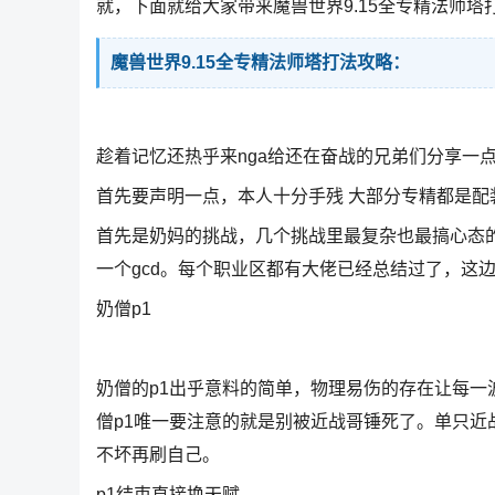
就，下面就给大家带来魔兽世界9.15全专精法师塔
魔兽世界9.15全专精法师塔打法攻略：
趁着记忆还热乎来nga给还在奋战的兄弟们分享一
首先要声明一点，本人十分手残 大部分专精都是配装
首先是奶妈的挑战，几个挑战里最复杂也最搞心态
一个gcd。每个职业区都有大佬已经总结过了，这
奶僧p1
奶僧的p1出乎意料的简单，物理易伤的存在让每
僧p1唯一要注意的就是别被近战哥锤死了。单只
不坏再刷自己。
p1结束直接换天赋