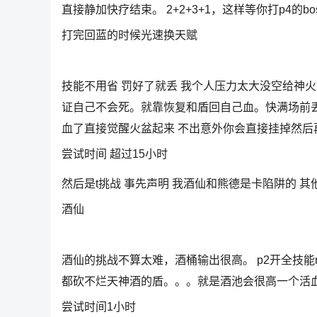
直接静加快疗结束。 2+2+3+1，这样等你打p4的b
打完回蓝的时候光速换天赋
技能不用省 罚好了就丢 我个人压力太大没空给神火
证自己不会死。就靠恢复和盾回自己血。快满场前丢
血了直接觉醒火盆起来 不出意外你会直接挂掉然后再
尝试时间 超过15小时
然后是t挑战 事先声明 我酒仙和熊德是卡陷阱的 其
酒仙
酒仙的挑战不算太难，酒桶输出很高。 p2开全技能
都砍不烂天神酒的盾。。。就是酒池会很高一个活
尝试时间1小时