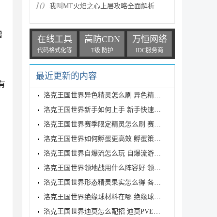
10
我叫MT火焰之心上层攻略全面解析 挑战拉格罗斯
蹭
在线工具
高防CDN
万恒网络
代码格式化等
T级 防护
IDC服务商
最近更新的内容
有
洛克王国世界异色精灵怎么刷 异色精灵高效刷取指南
洛克王国世界新手如何上手 新手快速入门教学
洛克王国世界赛季限定精灵怎么刷 赛季限定奇遇精灵刷
洛克王国世界如何孵蛋更高效 孵蛋策略分享
洛克王国世界自爆流怎么玩 自爆流游玩心得
洛克王国世界领地战用什么阵容好 领地战速通阵容推荐
洛克王国世界形态精灵果实怎么得 各形态精灵果实获取
洛克王国世界绝缘球材料在哪 绝缘球材料收集线路攻略
洛克王国世界迪莫怎么配招 迪莫PVE与PVP配招推荐