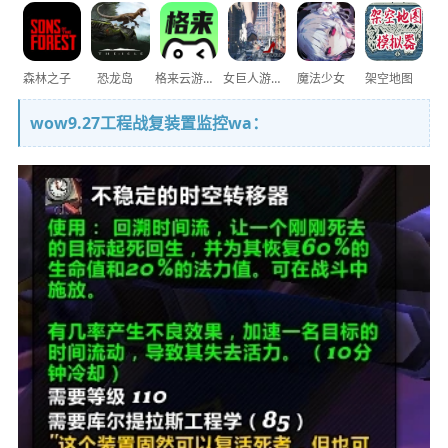
森林之子
恐龙岛
格来云游戏
女巨人游乐场
魔法少女
架空地图
wow9.27工程战复装置监控wa：