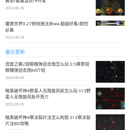
震击/能量监控/4件套
2022-08-24
魔兽世界9.27特效施法条wa 超级好看/颜控
必备
2022-08-24
最近更新
流放之路2锐眼榴弹迫击炮怎么玩 0.5赛季锐
眼榴弹迫击炮bd介绍
2026-06-04
暗黑破坏神4野蛮人无限旋风斩怎么玩 S13野
蛮人无限旋风斩开荒介
2026-05-29
暗黑破坏神4寒冰裂片法怎么构筑 S13寒冰裂
片法BD攻略