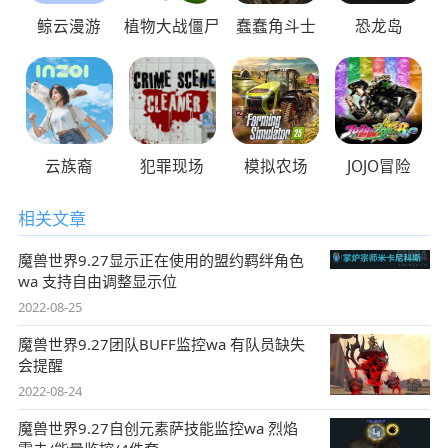
鲸云漫游
植物大战僵尸
蠢蠢角斗士
恐龙岛
云族裔
犯罪现场
模拟农场
JOJO冒险
相关文章
魔兽世界9.27显示正在使用的盟约羁绊角色
wa 支持自由调整显示位
2022-08-25
魔兽世界9.27团队BUFF监控wa 有队员缺失
会提醒
2022-08-24
魔兽世界9.27自创元素萨技能监控wa 烈焰