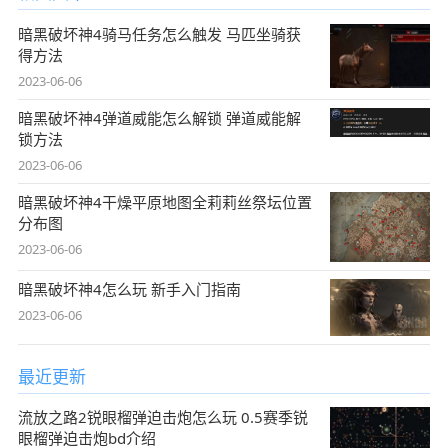
暗黑破坏神4骑马任务怎么触发 马匹坐骑获
得方法
2023-06-06
暗黑破坏神4弹道威能怎么解锁 弹道威能解
锁方法
2023-06-06
暗黑破坏神4干燥平原地图全莉莉丝祭坛位置
分布图
2023-06-06
暗黑破坏神4怎么玩 新手入门指南
2023-06-06
最近更新
流放之路2锐眼榴弹迫击炮怎么玩 0.5赛季锐
眼榴弹迫击炮bd介绍