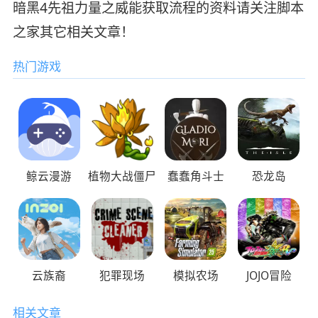
暗黑4先祖力量之威能获取流程的资料请关注脚本
之家其它相关文章！
热门游戏
鲸云漫游
植物大战僵尸
蠢蠢角斗士
恐龙岛
云族裔
犯罪现场
模拟农场
JOJO冒险
相关文章