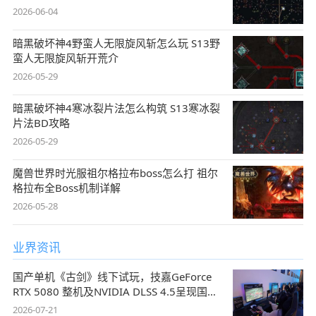
2026-06-04
暗黑破坏神4野蛮人无限旋风斩怎么玩 S13野
蛮人无限旋风斩开荒介
2026-05-29
暗黑破坏神4寒冰裂片法怎么构筑 S13寒冰裂
片法BD攻略
2026-05-29
魔兽世界时光服祖尔格拉布boss怎么打 祖尔
格拉布全Boss机制详解
2026-05-28
业界资讯
国产单机《古剑》线下试玩，技嘉GeForce
RTX 5080 整机及NVIDIA DLSS 4.5呈现国风
盛宴
2026-07-21