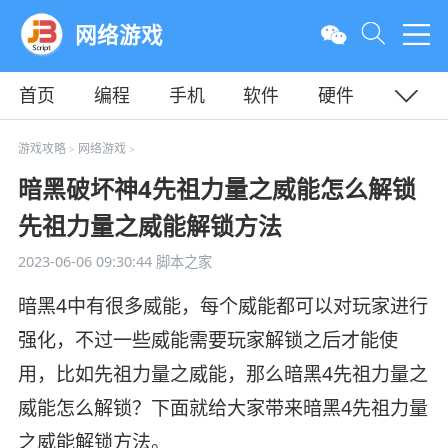
网络游戏
首页
编程
手机
软件
硬件
教程
平面
服务器
游戏攻略
网络游戏
>
>
暗黑破坏神4先祖力量之威能怎么解锁
先祖力量之威能解锁方法
2023-06-06 09:30:44
脚本之家
暗黑4中有很多威能，每个威能都可以对玩家进行
强化，不过一些威能需要玩家解锁之后才能使
用，比如先祖力量之威能，那么暗黑4先祖力量之
威能怎么解锁？下面就给大家带来暗黑4先祖力量
之威能解锁方法。