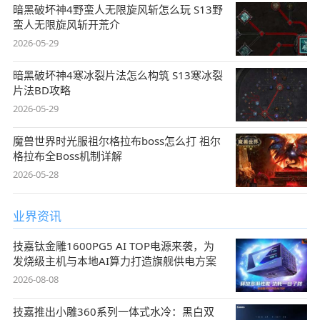
暗黑破坏神4野蛮人无限旋风斩怎么玩 S13野
蛮人无限旋风斩开荒介
2026-05-29
暗黑破坏神4寒冰裂片法怎么构筑 S13寒冰裂
片法BD攻略
2026-05-29
魔兽世界时光服祖尔格拉布boss怎么打 祖尔
格拉布全Boss机制详解
2026-05-28
业界资讯
技嘉钛金雕1600PG5 AI TOP电源来袭，为
发烧级主机与本地AI算力打造旗舰供电方案
2026-08-08
技嘉推出小雕360系列一体式水冷：黑白双