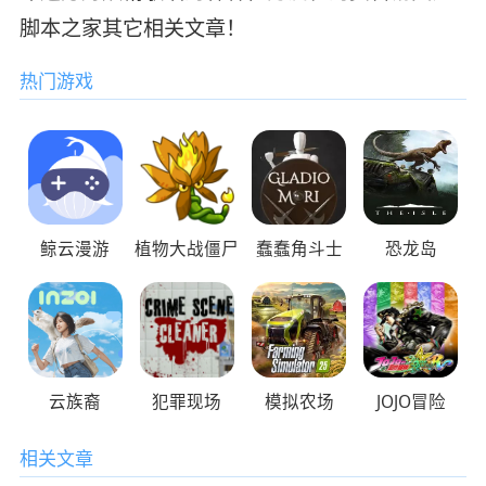
脚本之家其它相关文章！
热门游戏
鲸云漫游
植物大战僵尸
蠢蠢角斗士
恐龙岛
云族裔
犯罪现场
模拟农场
JOJO冒险
相关文章