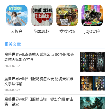
云族裔
犯罪现场
模拟农场
JOJO冒险
相关文章
魔兽世界wlk奇袭贼天赋怎么点 80怀旧服奇
袭贼天赋加点推荐
2024-07-22
魔兽世界wlk怀旧服奶骑怎么玩 奶骑天赋雕
文手法详解
2024-07-22
魔兽世界wlk怀旧服射击猎一键宏介绍 射击
猎一键宏