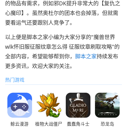
的物品有需求，例如邪DK提升非常大的【复仇之
心魔印】。虽然奥杜尔的团本也会掉落，但就需
要看运气还要跟别人竞争了。
以上便是脚本之家小编为大家分享的"魔兽世界
wlk怀旧服征服纹章怎么得 征服纹章刷取攻略"的
全部内容，希望能够帮到你，
脚本之家
持续发布
更多资讯，欢迎大家的关注。
热门游戏
鲸云漫游
植物大战僵尸
蠢蠢角斗士
恐龙岛