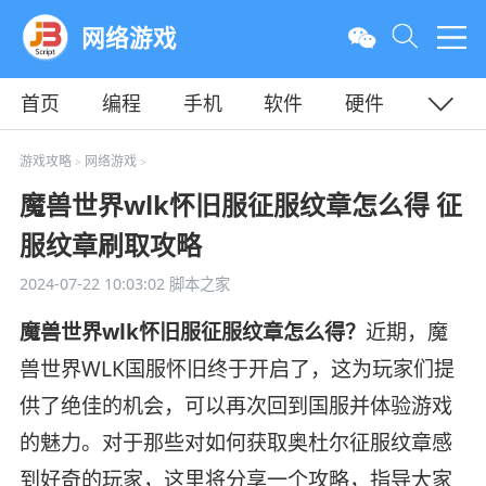
网络游戏
首页
编程
手机
软件
硬件
教程
平面
服务器
游戏攻略
网络游戏
>
>
魔兽世界wlk怀旧服征服纹章怎么得 征
服纹章刷取攻略
2024-07-22 10:03:02
脚本之家
魔兽世界wlk怀旧服征服纹章怎么得？
近期，魔
兽世界WLK国服怀旧终于开启了，这为玩家们提
供了绝佳的机会，可以再次回到国服并体验游戏
的魅力。对于那些对如何获取奥杜尔征服纹章感
到好奇的玩家，这里将分享一个攻略，指导大家