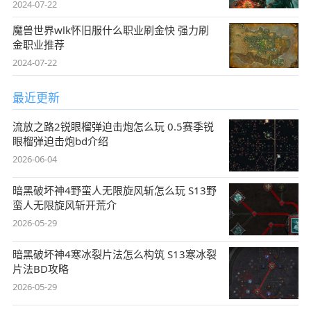
2024-07-22
魔兽世界wlk怀旧服什么职业刷金快 强力刷
金职业推荐
2024-07-22
最近更新
流放之路2锐眼榴弹迫击炮怎么玩 0.5赛季锐
眼榴弹迫击炮bd介绍
2026-06-04
暗黑破坏神4野蛮人无限旋风斩怎么玩 S13野
蛮人无限旋风斩开荒介
2026-05-29
暗黑破坏神4寒冰裂片法怎么构筑 S13寒冰裂
片法BD攻略
2026-05-29