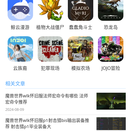
鲸云漫游
植物大战僵尸
蠢蠢角斗士
恐龙岛
云族裔
犯罪现场
模拟农场
JOJO冒险
相关文章
魔兽世界wlk怀旧服法师宏命令有哪些 法师
宏命令推荐
2024-08-09
魔兽世界wlk怀旧服p1射击猎bis输出装备推
荐 射击猎p1毕业装备大