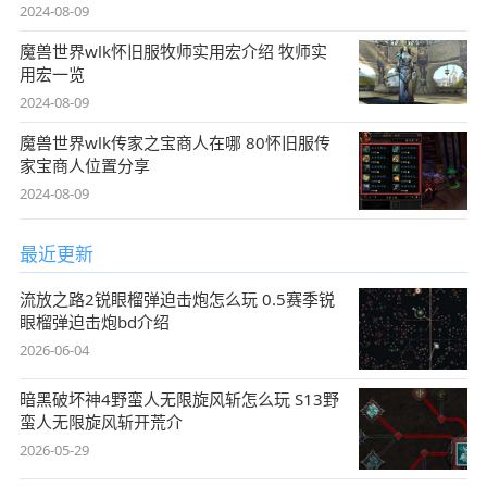
2024-08-09
魔兽世界wlk怀旧服牧师实用宏介绍 牧师实
用宏一览
2024-08-09
魔兽世界wlk传家之宝商人在哪 80怀旧服传
家宝商人位置分享
2024-08-09
最近更新
流放之路2锐眼榴弹迫击炮怎么玩 0.5赛季锐
眼榴弹迫击炮bd介绍
2026-06-04
暗黑破坏神4野蛮人无限旋风斩怎么玩 S13野
蛮人无限旋风斩开荒介
2026-05-29