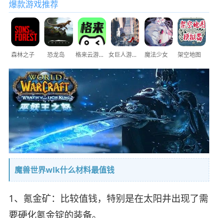
爆款游戏推荐
森林之子
恐龙岛
格来云游戏
女巨人游乐场
魔法少女
架空地图
魔兽世界wlk什么材料最值钱
1、氪金矿：比较值钱，特别是在太阳井出现了需
要硬化氪金锭的装备。