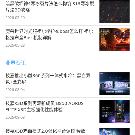
暗黑破坏神4寒冰裂片法怎么构筑 S13寒冰裂
片法BD攻略
2026-05-29
魔兽世界时光服祖尔格拉布boss怎么打 祖尔
格拉布全Boss机制详解
2026-05-28
业界资讯
技嘉推出小雕360系列一体式水冷：黑白双
色+全彩屏
2026-08-04
技嘉X3D系列再添新成员 B850 AORUS
ELITE X3D主板强化性能体验
2026-08-03
技嘉X3D鸡血模式2.0强化平台调校 释放