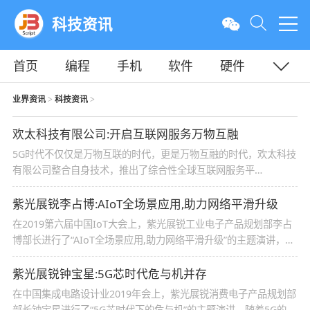
科技资讯
首页
编程
手机
软件
硬件
教程
平面
服务器
业界资讯
科技资讯
>
>
欢太科技有限公司:开启互联网服务万物互融
5G时代不仅仅是万物互联的时代，更是万物互融的时代，欢太科技
有限公司整合自身技术，推出了综合性全球互联网服务平
台:HeyTap，在软件、游戏、浏览器、家居、金融等服务领域取得
了良好的进步
紫光展锐李占博:AIoT全场景应用,助力网络平滑升级
在2019第六届中国IoT大会上，紫光展锐工业电子产品规划部李占
博部长进行了“AIoT全场景应用,助力网络平滑升级”的主题演讲，下
面就一起来了解一下
紫光展锐钟宝星:5G芯时代危与机并存
在中国集成电路设计业2019年会上，紫光展锐消费电子产品规划部
部长钟宝星进行了“5G芯时代下的危与机”的主题演讲，随着5G的兴