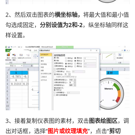
2、然后双击图表的
横坐标轴，
将最大值和最小值
勾选成固定，
分别设值为2和-2
，纵坐标轴同样这
样设置。
3、接着复制仪表图的素材，双击
图表绘图区
，调
出对话框，选择“
图片或纹理填充
”，点击“
剪切