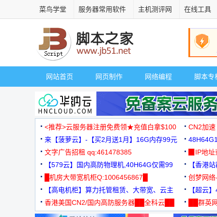
菜鸟学堂
服务器常用软件
主机测评网
在线工具
网站首页
网页制作
网络编程
脚本专
<推荐>云服务器注册免费领★充值白拿$100
CN2加速
来【菠萝云】-【买2月送1月】16G内存99元
48H64
文字广告招租 qq:461478385
3000+
▉IP地
【579云】国内高防物理机,40H64G仅需99
【香港站群
元
█机房大带宽机柜Q:1006456867█
创梦网络
【高电机柜】算力托管租赁、大带宽、云主
88元/月
【超云】4
机
香港美国CN2/国内高防服务器██全科云██
██群英网
◆◆◆