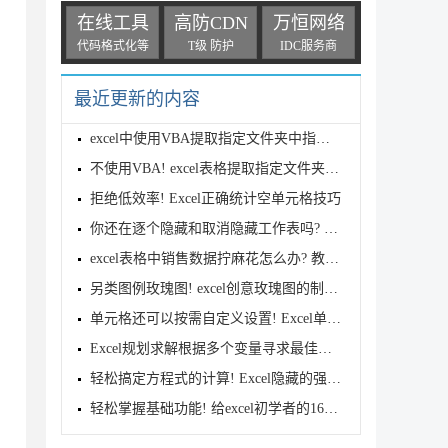
在线工具
高防CDN
万恒网络
代码格式化等
T级 防护
IDC服务商
最近更新的内容
excel中使用VBA提取指定文件夹中指定扩展名的所有文件
不使用VBA! excel表格提取指定文件夹的所有文件名的技
拒绝低效率! Excel正确统计空单元格技巧
你还在逐个隐藏和取消隐藏工作表吗? Excel快速批量取
excel表格中销售数据拧麻花怎么办? 教你一招轻松搞定
另类图例玫瑰图! excel创意玫瑰图的制作方法
单元格还可以按需自定义设置! Excel单元格格式自定义
Excel规划求解根据多个变量寻求最佳方案
轻松搞定方程式的计算! Excel隐藏的强大工具使用攻略
轻松掌握基础功能! 给excel初学者的16个VBA基本代码