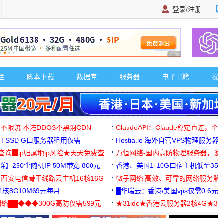
登录/注册
广告 商业广告，理
栏
脚本下载
数据库
服务器
电子书籍
 不限流 本港DDOS不黑洞CDN
ClaudeAPI：Claude稳定直连
G1TSSD G口服务器租用仅需
Hostia.io 海外自营VPS物理服务
可免费测试
址查询▉ip归属地ip风险★天天免费查
万恒网络-国内高防物理服务器，
】250个随机IP 50M带宽 800元
99元/月起
香港、美国1-10G口宿主机低至35
-西安电信骨干线路云主机16核16G
微子网络 高效、可靠的网络服务
核8G10M69元每月
█华瑞云：香港/美国vps仅需0.6元
络██◆◆◆300G高防仅需599元
★31idc★香港云服务器2核4G★
用◆