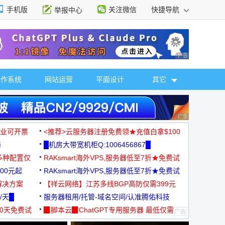
手机版
关注微信
快捷导航
举报中心
性选择
广告 商业广告，理
操作系统
网站运营
平面设计
其它
广告 商业广告，理
，企业可开票
<推荐>云服务器注册免费领★充值白拿$100
器
█机房大带宽机柜Q:1006456867█
多种配置仅
RAKsmart海外VPS,服务器低至7折★免费试
00元起
用★
RAKsmart海外VPS,服务器低至7折★免费试
解决方案
用★
【祥云网络】江苏多线BGP高防仅需399元
/天█
服务器租用/托管-域名空间/认准腾佑科技
30天免费试
▉脚本云▉ChatGPT专用服务器 最低仅需
19元/月