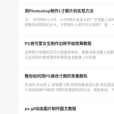
用Photoshop制作1寸照片的实现方法
问： 平时用的小1吋、小2吋照片是多大的？在电脑上如何选择？ 需要电子版的照片，可是
用数码
PS将可爱女生制作出转手绘效果教程
这种照片拍摄的还可以就是有些灰，看着没有戈壁上的那
让这张照片能够更好的展现出戈壁滩上的风貌
教你如何用PS修改寸照的背景颜色
生活中,在证件上,常常要寸照,但有的要求说红底,有的蓝
介绍如何用PS修改寸照的背景颜色的方法，很简单的，
ps gif动态图片制作图文教程