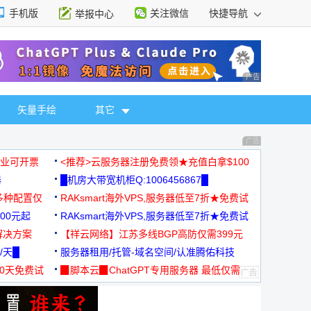
手机版
关注微信
快捷导航
举报中心
性选择
广告 商业广告，理
矢量手绘
其它
广告 商业广告，理
，企业可开票
<推荐>云服务器注册免费领★充值白拿$100
器
█机房大带宽机柜Q:1006456867█
多种配置仅
RAKsmart海外VPS,服务器低至7折★免费试
00元起
用★
RAKsmart海外VPS,服务器低至7折★免费试
解决方案
用★
【祥云网络】江苏多线BGP高防仅需399元
/天█
服务器租用/托管-域名空间/认准腾佑科技
30天免费试
▉脚本云▉ChatGPT专用服务器 最低仅需
19元/月