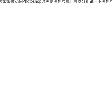
序列号，大家如果安装Photoshop时需要序列号我们可以分别试一下序列