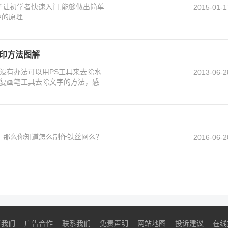
例子让初学者快速入门,能够做出简单
2015-01-1
中的原理
水印方法图解
没有办法可以用PS工具来去除水
2013-06-2
复画笔工具去除文字的方法，感兴
软件，那么你知道怎么制作铁丝网么？
2016-06-2
于我们
广告合作
联系我们
免责声明
网站地图
投诉建议
在线
-
-
-
-
-
-