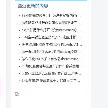
最近更新的内容
PS不能完成命令，因为没有足够内存(RAM)的解决方案
ps不能完成打开命令怎么办?PS不能完成命令,因为没有足
psd文件用什么打开? 没有Photoshop的情况下打开psd文
ps淘宝平铺白底图怎么弄? ps抠图制作白底图的技巧
纵享丝滑的修图体验! 10个Photoshop性能优化小技巧
ps一直闪退是什么原因? Photoshop闪退原因及解决方案
怎么优化PSD文件? 有效防止Photoshop崩溃卡死的技巧奥
PS如何避免合并图层? 了解PS合并图层的破坏性
ps暂存盘已满怎么回事? 暂存盘已满快速释放空间的六种
翻页效果:制作清凉感十足的翻页文字效果