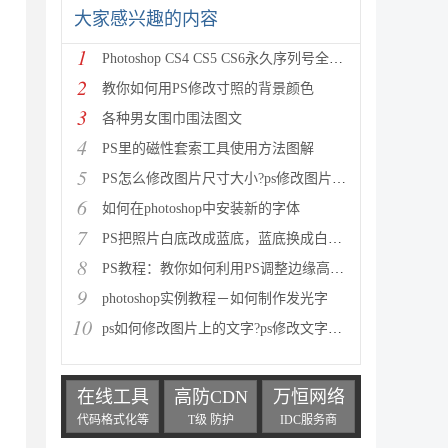
大家感兴趣的内容
1
Photoshop CS4 CS5 CS6永久序列号全面整理
2
教你如何用PS修改寸照的背景颜色
3
各种男女围巾围法图文
4
PS里的磁性套索工具使用方法图解
5
PS怎么修改图片尺寸大小?ps修改图片大小方法图解
6
如何在photoshop中安装新的字体
7
PS把照片白底改成蓝底，蓝底换成白底，蓝底改红底教程
8
PS教程：教你如何利用PS调整边缘高速度高效率扣头发丝
9
photoshop实例教程－如何制作发光字
10
ps如何修改图片上的文字?ps修改文字方法
在线工具
高防CDN
万恒网络
代码格式化等
T级 防护
IDC服务商