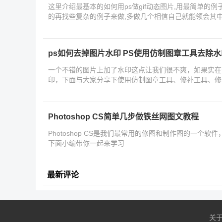
这里介绍最基本的如何用ps做gif动态图片,用最简单的
的再找些复杂的例子来做,多做几个相信自己就能领会其
ps如何去掉图片水印 PS使用仿制图章工具去除
一个不错的图片上加了水印这点让我们很不爽，如果实在
印，下面与大家分享下使用仿制图章工具、修补工具、修
趣
Photoshop CS简单几步做铁丝网图文教程
Photoshop CS是我们最常用的修图和制作图的一个
下面小编带你一起来学习
最新评论
关