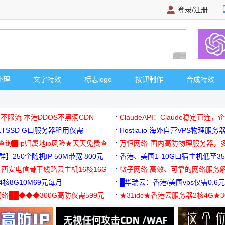
登录/注册
广告 商业广告，理
处理
文字特效
标志logo
按钮制作
合成特效
 不限流 本港DDOS不黑洞CDN
ClaudeAPI：Claude稳定直连
G1TSSD G口服务器租用仅需
Hostia.io 海外自营VPS物理服务
可免费测试
址查询▉ip归属地ip风险★天天免费查
万恒网络-国内高防物理服务器，
】250个随机IP 50M带宽 800元
99元/月起
香港、美国1-10G口宿主机低至35
-西安电信骨干线路云主机16核16G
微子网络 高效、可靠的网络服务
核8G10M69元每月
█华瑞云：香港/美国vps仅需0.6元
络██◆◆◆300G高防仅需599元
★31idc★香港云服务器2核4G★
用◆