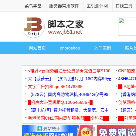
菜鸟学堂
服务器常用软件
主机测评网
在线工具
网站首页
photoshop
入门实例
照片
<推荐>云服务器注册免费领★充值白拿$100
CN2加速
来【菠萝云】-【买2月送1月】16G内存99元
48H64
文字广告招租 qq:461478385
3000+
▉IP地
【579云】国内高防物理机,40H64G仅需99
【香港站群
元
█机房大带宽机柜Q:1006456867█
创梦网络
【高电机柜】算力托管租赁、大带宽、云主
88元/月
【超云】4
机
香港美国CN2/国内高防服务器██全科云██
██群英网
◆◆◆
广告 商业广告，理性选择