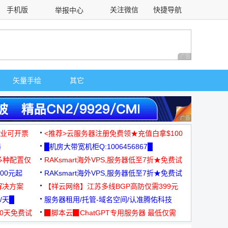
手机版
关注微信
快捷导航
举报中心
性选择
广告 商业广告，理
矢量手绘
其它
广告 商业广告，理
，企业可开票
<推荐>云服务器注册免费领★充值白拿$100
器
█机房大带宽机柜Q:1006456867█
多种配置仅
RAKsmart海外VPS,服务器低至7折★免费试
00元起
用★
RAKsmart海外VPS,服务器低至7折★免费试
解决方案
用★
【祥云网络】江苏多线BGP高防仅需399元
/天█
服务器租用/托管-域名空间/认准腾佑科技
30天免费试
▉脚本云▉ChatGPT专用服务器 最低仅需
19元/月