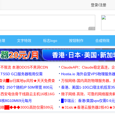
登录/注册
广告 商业广告，理
处理
文字特效
标志logo
按钮制作
合成特效
 不限流 本港DDOS不黑洞CDN
ClaudeAPI：Claude稳定直连
G1TSSD G口服务器租用仅需
Hostia.io 海外自营VPS物理服务
可免费测试
址查询▉ip归属地ip风险★天天免费查
万恒网络-国内高防物理服务器，
】250个随机IP 50M带宽 800元
99元/月起
香港、美国1-10G口宿主机低至35
-西安电信骨干线路云主机16核16G
微子网络 高效、可靠的网络服务
核8G10M69元每月
█华瑞云：香港/美国vps仅需0.6元
络██◆◆◆300G高防仅需599元
★31idc★香港云服务器2核4G★
用◆