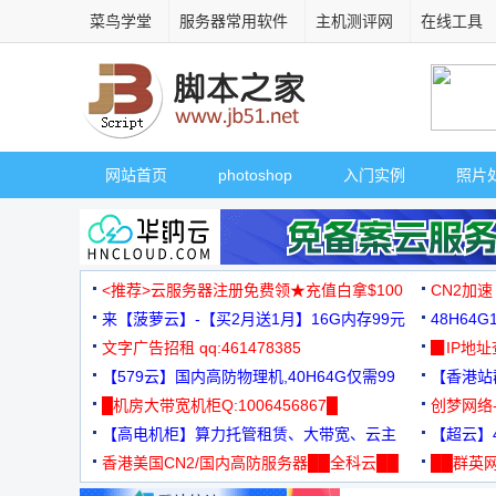
菜鸟学堂
服务器常用软件
主机测评网
在线工具
网站首页
photoshop
入门实例
照片
<推荐>云服务器注册免费领★充值白拿$100
CN2加速
来【菠萝云】-【买2月送1月】16G内存99元
48H64
文字广告招租 qq:461478385
3000+
▉IP地
【579云】国内高防物理机,40H64G仅需99
【香港站群
元
█机房大带宽机柜Q:1006456867█
创梦网络
【高电机柜】算力托管租赁、大带宽、云主
88元/月
【超云】4
机
香港美国CN2/国内高防服务器██全科云██
██群英网
◆◆◆