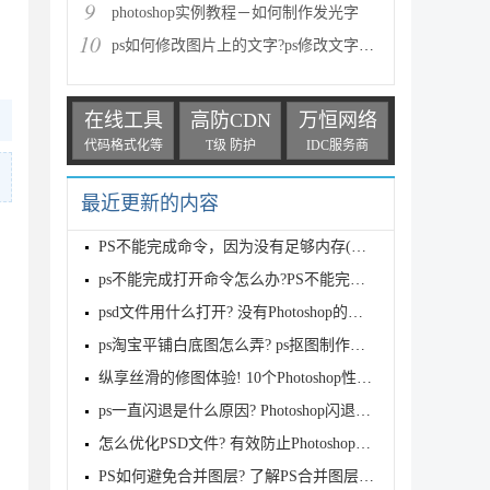
9
photoshop实例教程－如何制作发光字
10
ps如何修改图片上的文字?ps修改文字方法
在线工具
高防CDN
万恒网络
代码格式化等
T级 防护
IDC服务商
最近更新的内容
PS不能完成命令，因为没有足够内存(RAM)的解决方案
ps不能完成打开命令怎么办?PS不能完成命令,因为没有足
psd文件用什么打开? 没有Photoshop的情况下打开psd文
ps淘宝平铺白底图怎么弄? ps抠图制作白底图的技巧
纵享丝滑的修图体验! 10个Photoshop性能优化小技巧
ps一直闪退是什么原因? Photoshop闪退原因及解决方案
怎么优化PSD文件? 有效防止Photoshop崩溃卡死的技巧奥
PS如何避免合并图层? 了解PS合并图层的破坏性