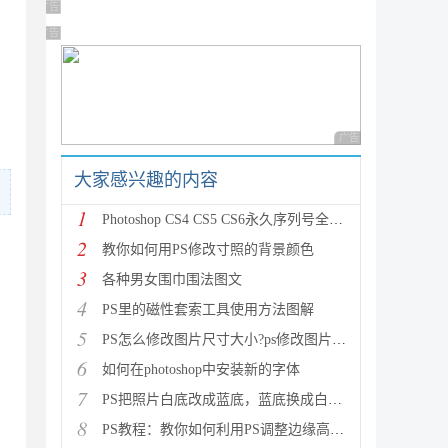
广告 商业广告，理性选择
广告 商业广告，理性选择
，
广告 商业广告，理性
大家感兴趣的内容
1
Photoshop CS4 CS5 CS6永久序列号全面整理
2
教你如何用PS修改寸照的背景颜色
3
各种男女围巾围法图文
4
PS里的磁性套索工具使用方法图解
5
PS怎么修改图片尺寸大小?ps修改图片大小方法图解
6
如何在photoshop中安装新的字体
7
PS把照片白底改成蓝底，蓝底换成白底，蓝底改红底教程
8
PS教程：教你如何利用PS调整边缘高速度高效率扣头发丝