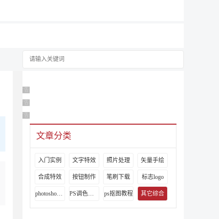
广告 商业广告，理性选择
广告 商业广告，理性选择
广告 商业广告，理性选择
文章分类
入门实例
文字特效
照片处理
矢量手绘
合成特效
按钮制作
笔刷下载
标志logo
photoshop视频教程
PS调色教程
ps抠图教程
其它综合