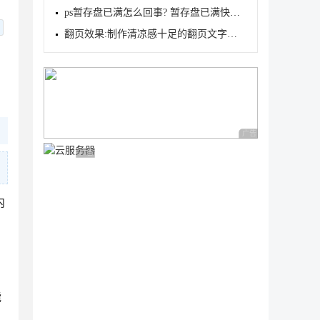
ps暂存盘已满怎么回事? 暂存盘已满快速释放空间的六种
翻页效果:制作清凉感十足的翻页文字效果
广告 商业广告，理性
广告 商业广告，理性选择
内
能