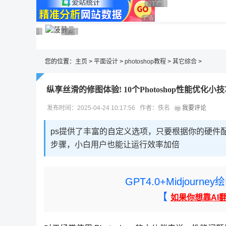
广告 商业广告，理性选择
广告 商业广告，理性选择
广告 商业广告，理性选择
广告 商业广告，理性选择
广告 商业广告，理性选择
广告 商业广告，理性选择
广告 商业广告，理性选择
广告 商业广告，理性选择
广告 商业广告，理性选择
广告 商业广告，理性选择
您的位置：
主页
>
平面设计
>
photoshop教程
>
其它综合
>
纵享丝滑的修图体验! 10个Photoshop性能优化小
发布时间：2025-04-24 10:17:56 作者：佚名
我要评论
ps提供了丰富的自定义选项，只要根据你的硬件
步骤，小白用户也能让运行效率加倍
GPT4.0+Midjou
【
如果你想靠AI